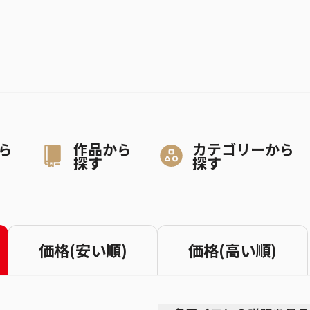
ら
作品から
カテゴリーから
探す
探す
価格(安い順)
価格(高い順)