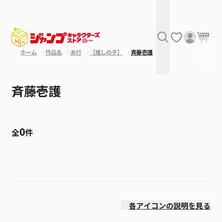
ホーム
作品名
あ行
【推しの子】
斉藤壱護
斉藤壱護
0
全
件
絞り込み
発売日
各アイコンの説明を見る