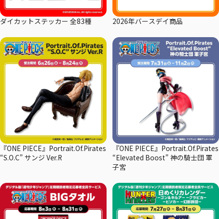
ダイカットステッカー 全83種
2026年バースデイ商品
『ONE PIECE』Portrait.Of.Pirates
『ONE PIECE』Portrait.Of.Pirates
“S.O.C” サンジ Ver.R
“Elevated Boost” 神の騎士団 軍
子宮