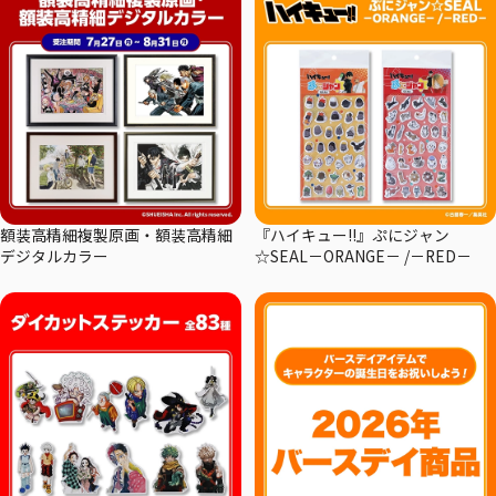
額装高精細複製原画・額装高精細
『ハイキュー!!』ぷにジャン
デジタルカラー
☆SEAL－ORANGE－ /－RED－