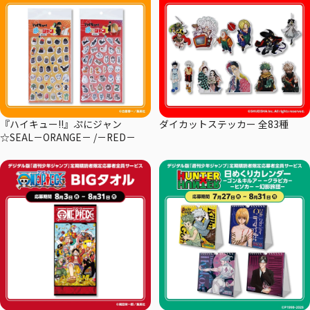
『ハイキュー!!』ぷにジャン
ダイカットステッカー 全83種
☆SEAL－ORANGE－ /－RED－