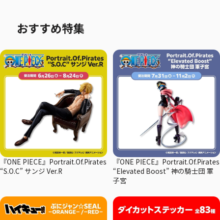
おすすめ特集
『ONE PIECE』Portrait.Of.Pirates
『ONE PIECE』Portrait.Of.Pirates
“S.O.C” サンジ Ver.R
“Elevated Boost” 神の騎士団 軍
子宮