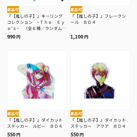
返品可
返品可
『【推しの子】』キーリング
『【推しの子】』フレークシ
コレクション −Ｔｈｅ Ｅｙ
ール ＢＤ４
ｅ’ｓ− （全６種／ランダム１
種入り） ＢＤ４
990
1,100
円
円
返品可
返品可
『【推しの子】』ダイカット
『【推しの子】』ダイカット
ステッカー ルビー ＢＤ４
ステッカー アクア ＢＤ４
550
550
円
円