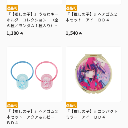
返品可
返品可
『【推しの子】』うちわキー
『【推しの子】』ヘアゴム２
ホルダーコレクション （全
本セット アイ ＢＤ４
６種／ランダム１種入り）
ＢＤ４
1,100
1,540
円
円
返品可
返品可
『【推しの子】』ヘアゴム２
『【推しの子】』コンパクト
本セット アクア＆ルビー
ミラー アイ ＢＤ４
ＢＤ４