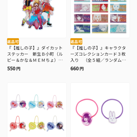
返品可
返品可
『【推しの子】』ダイカット
『【推しの子】』キャラクタ
ステッカー 新生Ｂ小町（ル
ーズコレクションカード３枚
ビー＆かな＆ＭＥＭちょ）
入り （全５組／ランダム１
ＢＤ４
組入り） ＢＤ４
550
660
円
円