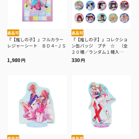
返品可
返品可
『【推しの子】』フルカラー
『【推しの子】』コレクショ
レジャーシート ＢＤ４−ＪＳ
ン缶バッジ プチ ☆ （全
２０種／ランダム１種入
り） ＢＤ３
1,980
330
円
円
返品可
返品可