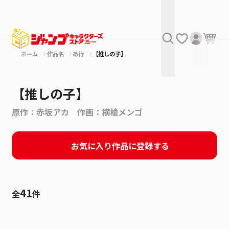
ホーム
作品名
あ行
【推しの子】
【推しの子】
原作：赤坂アカ 作画：横槍メンゴ
お気に入り作品に登録する
41
全
件
絞り込み