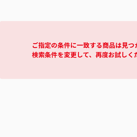
ご指定の条件に一致する商品は見つ
検索条件を変更して、再度お試しく