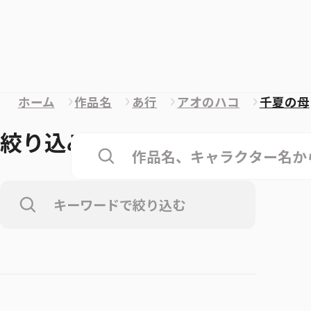
ホーム
作品名
あ行
アオのハコ
千夏の母
絞り込み
クリア