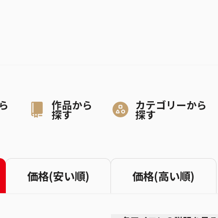
ら
作品から
カテゴリーから
探す
探す
価格(安い順)
価格(高い順)