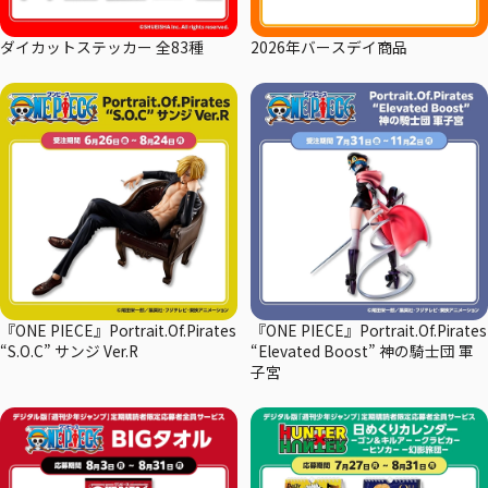
ダイカットステッカー 全83種
2026年バースデイ商品
『ONE PIECE』Portrait.Of.Pirates
『ONE PIECE』Portrait.Of.Pirates
“S.O.C” サンジ Ver.R
“Elevated Boost” 神の騎士団 軍
子宮