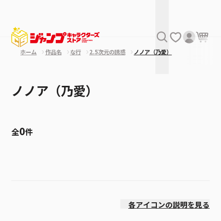
ホーム
作品名
な行
2.5次元の誘惑
ノノア（乃愛）
ノノア（乃愛）
0
全
件
絞り込み
発売日
各アイコンの説明を見る