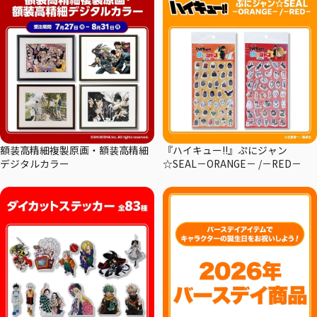
額装高精細複製原画・額装高精細
『ハイキュー!!』ぷにジャン
デジタルカラー
☆SEAL－ORANGE－ /－RED－