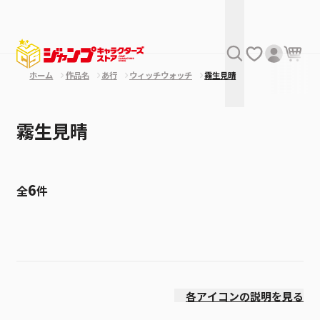
ホーム
作品名
あ行
ウィッチウォッチ
霧生見晴
霧生見晴
6
全
件
絞り込み
発売日
各アイコンの説明を見る