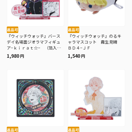
返品可
返品可
『ウィッチウォッチ』バース
『ウィッチウォッチ』のるキ
デイ名場面ジオラマフィギュ
ャラマスコット 霧生見晴
ア−ｋｉｒａｔ☆− （箔入り
ＢＤ４−ＪＦ
アクリル） 霧生見晴 ＢＦ
1,980
1,540
円
円
１
返品可
返品可