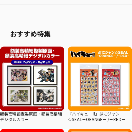
おすすめ特集
額装高精細複製原画・額装高精細
『ハイキュー!!』ぷにジャン
デジタルカラー
☆SEAL－ORANGE－ /－RED－