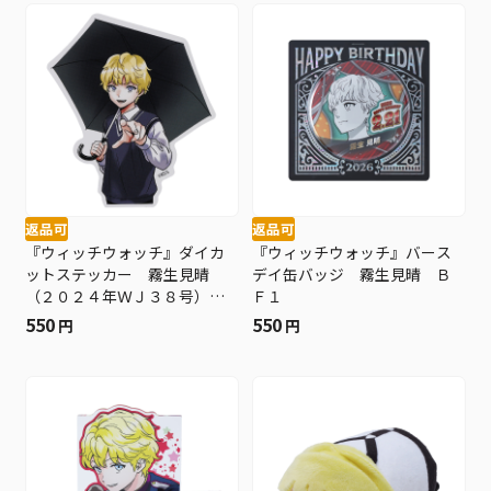
返品可
返品可
『ウィッチウォッチ』ダイカ
『ウィッチウォッチ』バース
ットステッカー 霧生見晴
デイ缶バッジ 霧生見晴 Ｂ
（２０２４年ＷＪ３８号）
Ｆ１
ＢＦ３
550
550
円
円