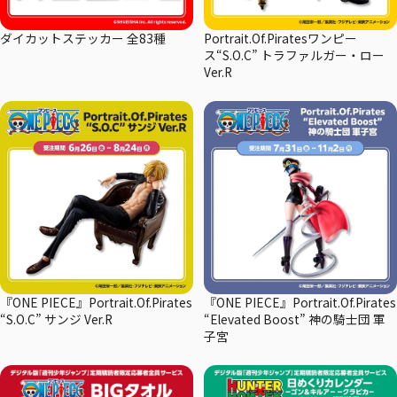
ダイカットステッカー 全83種
Portrait.Of.Piratesワンピー
ス“S.O.C” トラファルガー・ロー
Ver.R
『ONE PIECE』Portrait.Of.Pirates
『ONE PIECE』Portrait.Of.Pirates
“S.O.C” サンジ Ver.R
“Elevated Boost” 神の騎士団 軍
子宮