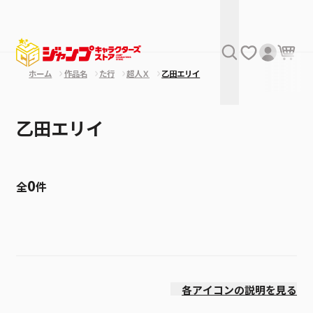
ホーム
作品名
た行
超人Ｘ
乙田エリイ
乙田エリイ
0
全
件
絞り込み
発売日
各アイコンの説明を見る