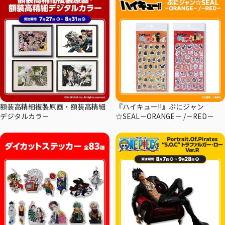
額装高精細複製原画・額装高精細
『ハイキュー!!』ぷにジャン
デジタルカラー
☆SEAL－ORANGE－ /－RED－