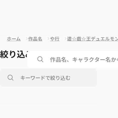
ホーム
作品名
や行
遊☆戯☆王デュエルモ
絞り込み
クリア