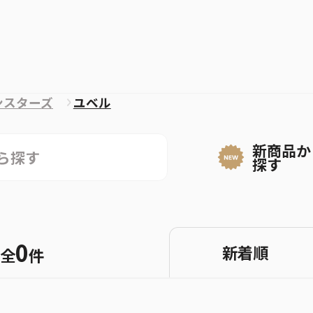
ンスターズ
ユベル
ユベル
新商品か
探す
0
新着順
全
件