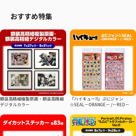
おすすめ特集
額装高精細複製原画・額装高精細
『ハイキュー!!』ぷにジャン
デジタルカラー
☆SEAL－ORANGE－ /－RED－