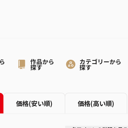
ら
作品から
カテゴリーから
探す
探す
価格(安い順)
価格(高い順)