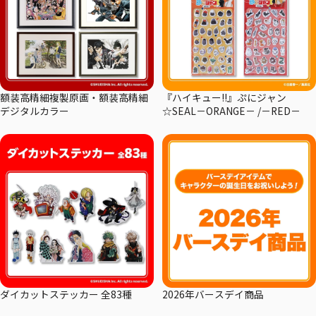
額装高精細複製原画・額装高精細
『ハイキュー!!』ぷにジャン
デジタルカラー
☆SEAL－ORANGE－ /－RED－
ダイカットステッカー 全83種
2026年バースデイ商品