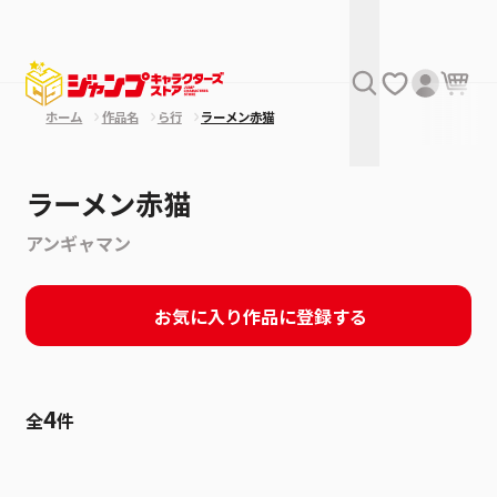
ホーム
作品名
ら行
ラーメン赤猫
ラーメン赤猫
アンギャマン
お気に入り作品に登録する
4
全
件
絞り込み