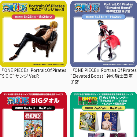
『ONE PIECE』Portrait.Of.Pirates
『ONE PIECE』Portrait.Of.Pirates
“S.O.C” サンジ Ver.R
“Elevated Boost” 神の騎士団 軍
子宮