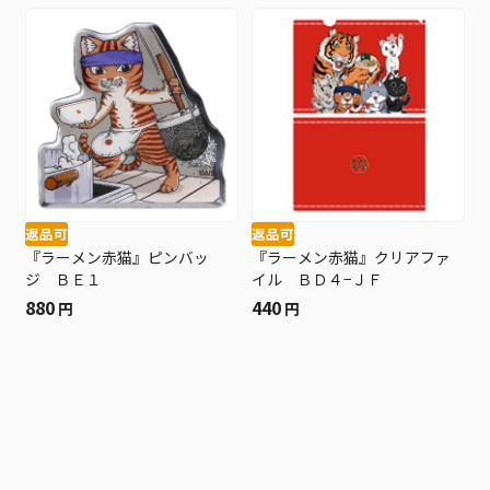
返品可
返品可
『ラーメン赤猫』ピンバッ
『ラーメン赤猫』クリアファ
ジ ＢＥ１
イル ＢＤ４−ＪＦ
880
440
円
円