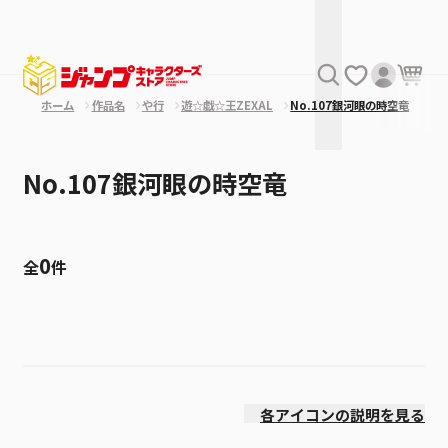
ホーム
作品名
や行
遊☆戯☆王ZEXAL
No.107銀河眼の時空竜
No.107銀河眼の時空竜
0
全
件
絞り込み
発売日
各アイコンの説明を見る