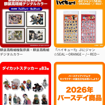
額装高精細複製原画・額装高精細
『ハイキュー!!』ぷにジャン
デジタルカラー
☆SEAL－ORANGE－ /－RED－