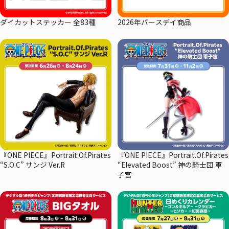
ダイカットステッカー 全83種
2026年バースデイ商品
『ONE PIECE』Portrait.Of.Pirates
『ONE PIECE』Portrait.Of.Pirates
“S.O.C” サンジ Ver.R
“Elevated Boost” 神の騎士団 軍
子宮