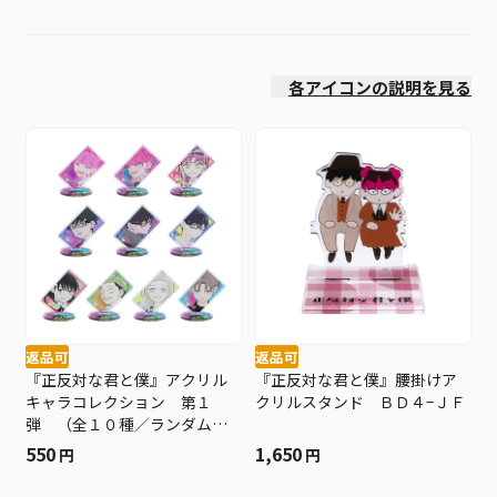
発売日
各アイコンの説明を見る
返品可
返品可
『正反対な君と僕』アクリル
『正反対な君と僕』腰掛けア
キャラコレクション 第１
クリルスタンド ＢＤ４−ＪＦ
弾 （全１０種／ランダム１
種入り） ＢＤ４−ＪＦ
550
1,650
円
円