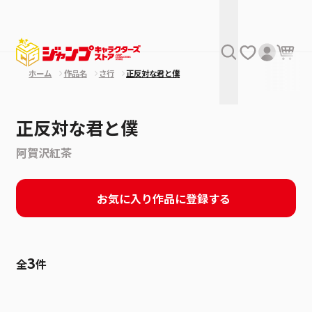
ホーム
作品名
さ行
正反対な君と僕
正反対な君と僕
阿賀沢紅茶
お気に入り作品に登録する
3
全
件
絞り込み