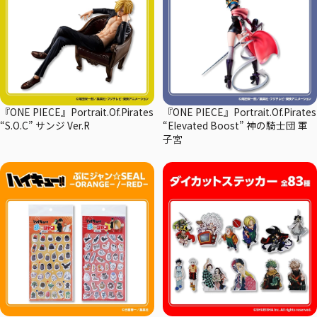
『ONE PIECE』Portrait.Of.Pirates
『ONE PIECE』Portrait.Of.Pirates
“S.O.C” サンジ Ver.R
“Elevated Boost” 神の騎士団 軍
子宮