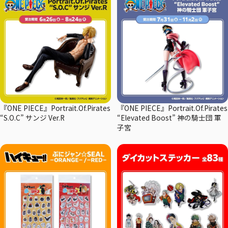
『ONE PIECE』Portrait.Of.Pirates
『ONE PIECE』Portrait.Of.Pirates
“S.O.C” サンジ Ver.R
“Elevated Boost” 神の騎士団 軍
子宮