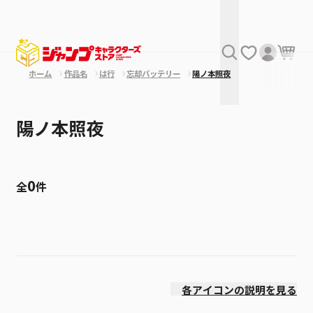
ホーム
作品名
は行
忘却バッテリー
陽ノ本照夜
陽ノ本照夜
0
全
件
絞り込み
発売日
各アイコンの説明を見る