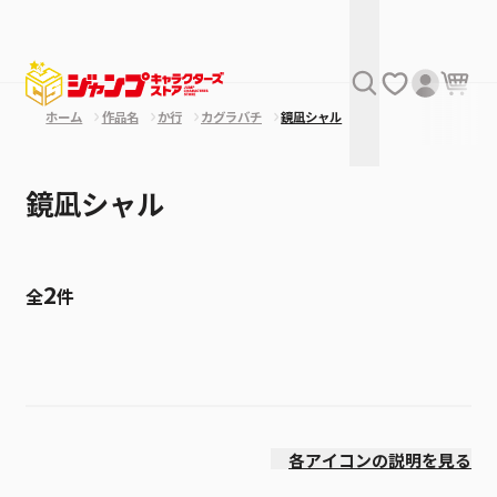
ホーム
作品名
か行
カグラバチ
鏡凪シャル
鏡凪シャル
2
全
件
絞り込み
発売日
各アイコンの説明を見る