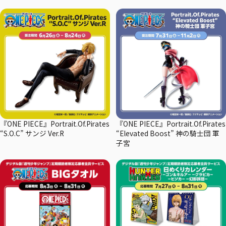
『ONE PIECE』Portrait.Of.Pirates
『ONE PIECE』Portrait.Of.Pirates
“S.O.C” サンジ Ver.R
“Elevated Boost” 神の騎士団 軍
子宮