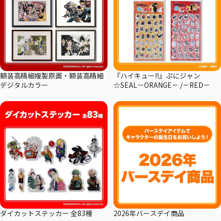
額装高精細複製原画・額装高精細
『ハイキュー!!』ぷにジャン
デジタルカラー
☆SEAL－ORANGE－ /－RED－
ダイカットステッカー 全83種
2026年バースデイ商品