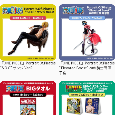
『ONE PIECE』Portrait.Of.Pirates
『ONE PIECE』Portrait.Of.Pirates
“S.O.C” サンジ Ver.R
“Elevated Boost” 神の騎士団 軍
子宮