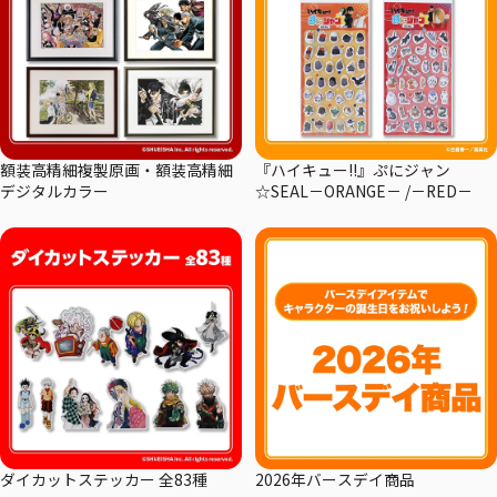
額装高精細複製原画・額装高精細
『ハイキュー!!』ぷにジャン
デジタルカラー
☆SEAL－ORANGE－ /－RED－
ダイカットステッカー 全83種
2026年バースデイ商品