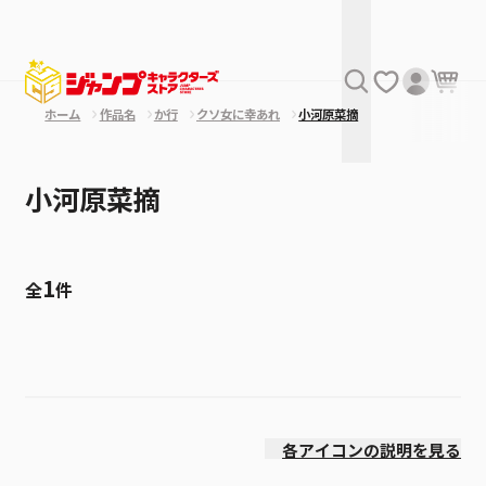
ホーム
作品名
か行
クソ女に幸あれ
小河原菜摘
小河原菜摘
1
全
件
絞り込み
発売日
各アイコンの説明を見る