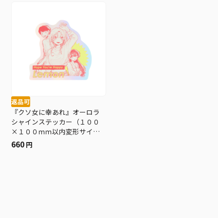
返品可
『クソ女に幸あれ』オーロラ
シャインステッカー（１００
×１００ｍｍ以内変形サイ
ズ） ＢＤ３−ＪＮＰＧ
660
円