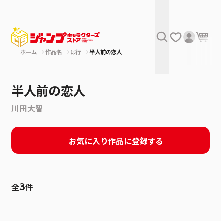
ホーム
作品名
は行
半人前の恋人
半人前の恋人
川田大智
お気に入り作品に登録する
3
全
件
絞り込み