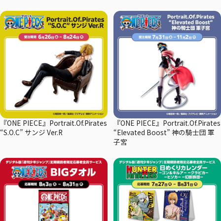
『ONE PIECE』Portrait.Of.Pirates
『ONE PIECE』Portrait.Of.Pirates
“S.O.C” サンジ Ver.R
“Elevated Boost” 神の騎士団 軍
子宮