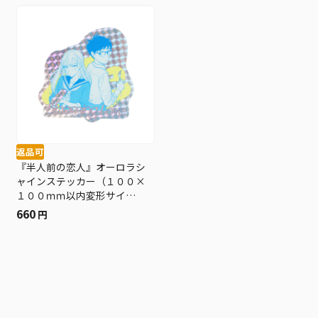
返品可
『半人前の恋人』オーロラシ
ャインステッカー（１００×
１００ｍｍ以内変形サイ
ズ） ＢＤ３−ＪＮＰＧ
660
円