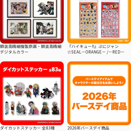
額装高精細複製原画・額装高精細
『ハイキュー!!』ぷにジャン
デジタルカラー
☆SEAL－ORANGE－ /－RED－
ダイカットステッカー 全83種
2026年バースデイ商品