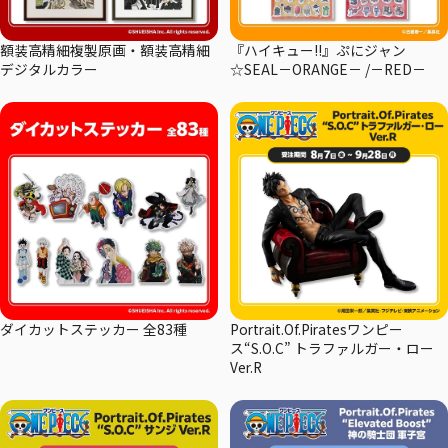
額装高精細複製原画・額装高精細
『ハイキュー!!』ぷにジャン
デジタルカラー
☆SEAL－ORANGE－ /－RED－
ダイカットステッカー 全83種
Portrait.Of.Piratesワンピー
ス“S.O.C” トラファルガー・ロー
Ver.R