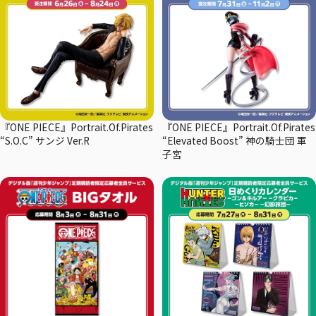
『ONE PIECE』Portrait.Of.Pirates
『ONE PIECE』Portrait.Of.Pirates
“S.O.C” サンジ Ver.R
“Elevated Boost” 神の騎士団 軍
子宮