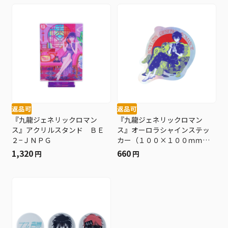
返品可
返品可
『九龍ジェネリックロマン
『九龍ジェネリックロマン
ス』アクリルスタンド ＢＥ
ス』オーロラシャインステッ
２−ＪＮＰＧ
カー（１００×１００ｍｍ以
内変形サイズ） ＢＥ２−ＪＮ
1,320
660
円
円
ＰＧ