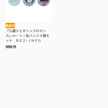
返品可
『九龍ジェネリックロマン
ス』ｍｉｎｉ缶バッジ３個セ
ット ＢＥ２−ＪＮＰＧ
990
円