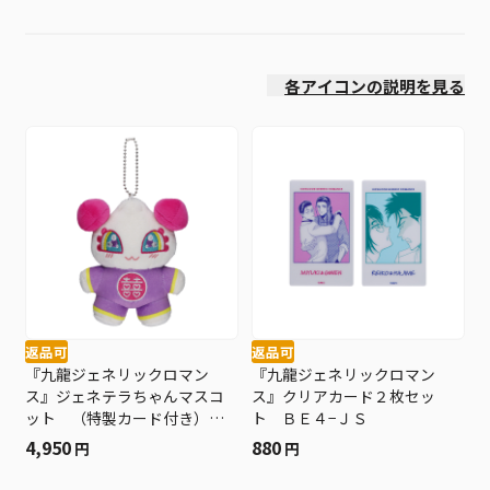
発売日
各アイコンの説明を見る
返品可
返品可
『九龍ジェネリックロマン
『九龍ジェネリックロマン
ス』ジェネテラちゃんマスコ
ス』クリアカード２枚セッ
ット （特製カード付き）
ト ＢＥ４−ＪＳ
ＢＦ３
4,950
880
円
円