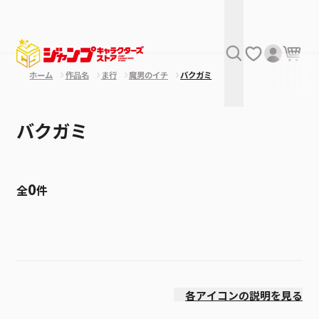
ホーム
作品名
ま行
魔男のイチ
バクガミ
バクガミ
0
全
件
絞り込み
価格(安い順)
各アイコンの説明を見る