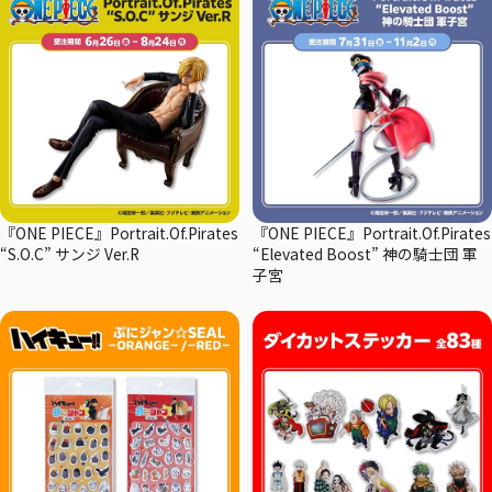
『ONE PIECE』Portrait.Of.Pirates
『ONE PIECE』Portrait.Of.Pirates
“S.O.C” サンジ Ver.R
“Elevated Boost” 神の騎士団 軍
子宮