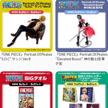
『ONE PIECE』Portrait.Of.Pirates
『ONE PIECE』Portrait.Of.Pirates
“S.O.C” サンジ Ver.R
“Elevated Boost” 神の騎士団 軍
子宮