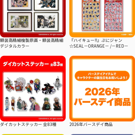
額装高精細複製原画・額装高精細
『ハイキュー!!』ぷにジャン
デジタルカラー
☆SEAL－ORANGE－ /－RED－
ダイカットステッカー 全83種
2026年バースデイ商品