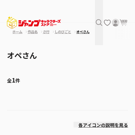
ホーム
作品名
さ行
しのびごと
オペさん
オペさん
1
全
件
絞り込み
発売日
各アイコンの説明を見る