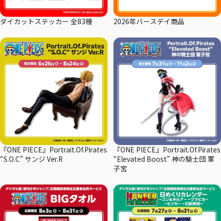
ダイカットステッカー 全83種
2026年バースデイ商品
『ONE PIECE』Portrait.Of.Pirates
『ONE PIECE』Portrait.Of.Pirates
“S.O.C” サンジ Ver.R
“Elevated Boost” 神の騎士団 軍
子宮