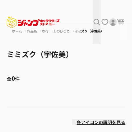
ホーム
作品名
さ行
しのびごと
ミミズク（宇佐美）
ミミズク（宇佐美）
0
全
件
絞り込み
発売日
各アイコンの説明を見る