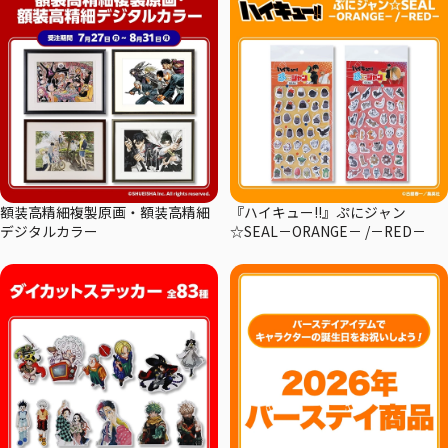
額装高精細複製原画・額装高精細
『ハイキュー!!』ぷにジャン
デジタルカラー
☆SEAL－ORANGE－ /－RED－