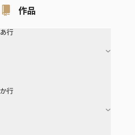
作品
あ行
アイシールド21
か行
青の祓魔師
アオのハコ