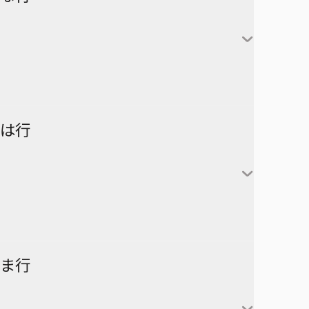
アンデッドアンラック
彼方のアストラ
対世界用魔法少女つばめ
一ノ瀬家の大罪
株式会社マジルミエ
さむわんへるつ
坂本太郎
タコピーの原罪
ウィッチウォッチ
鴨乃橋ロンの禁断推理
サンキューピッチ
朝倉シン
ダイヤモンドの功罪
カワイスギクライシス
しのびごと
陸少糖
NICE PRISON
は行
堕天使論
岸辺露伴は動かない
眞霜平助
NARUTO-ナルト-
ダンダダン
気になるあの子はカエル好き
勢羽夏生
悪祓士のキヨシくん
乙木守仁
チェンソーマン
鬼滅の刃
南雲与市
若月ニコ
シバつき物件
ヨダカ（野月ユウ）
超巡！超条先輩
ハイキュー!!
ま行
大佛
風祭監志
ジャンプスクエア
向日アオイ
ツーオンアイス
逃げ上手の若君
うずまきナルト
神々廻
真神圭護