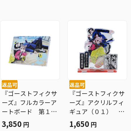
返品可
返品可
『ゴーストフィクサ
『ゴーストフィクサ
ーズ』フルカラーア
ーズ』アクリルフィ
ートボード 第１話
ギュア（０１） 籠
カラーページ ［Ｊ
目ひふみ＆雲母坂最
3,850
1,650
円
円
ＵＭＰ ＡＲＴ Ｂ
果 ＢＥ４