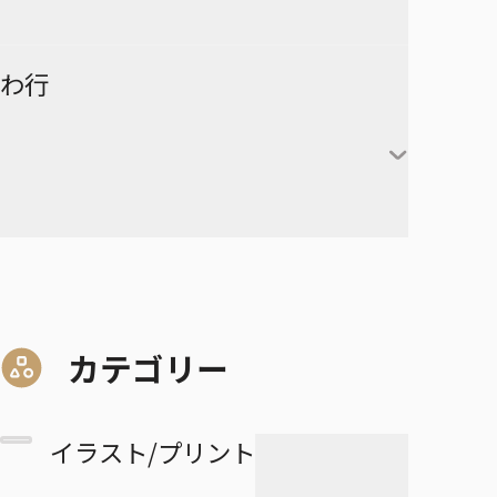
険-
ーズ
時透無一郎
赤葦京治
ド
ヒカルの碁
呪術廻戦
キルア＝ゾルディック
DRAGON BALL
有限世界のアインソフ
ラーメン赤猫
わ行
甘露寺蜜璃
宮侑
PPPPPP
クラピカ
憂国のモリアーティ
ルリドラゴン
伊黒小芭内
宮治
グリーングリーングリーンズ
黒子テツヤ
ひまてん！
レオリオ＝パラディナ
魔都精兵のスレイブ
イチ
憂国のモリアーティ-The
るろうに剣心－明治剣客浪漫
不死川実弥
イト
星海光来
血界戦線 Back 2 Back
火神大我
Remains-
譚・北海道編－
呪術廻戦≡
魔々勇々
虎杖悠仁
デスカラス
悲鳴嶼行冥
ヒソカ＝モロウ
佐久早聖臣
DRAGON BALL Z
孫悟空
血界戦線 Beat 3 Peat
黄瀬涼太
幼稚園WARS
ショーハショーテン！
マリッジトキシン
ワールドトリガー
伏黒恵
道産子ギャルはなまらめんこ
孫悟飯
怪物事変
緑間真太郎
夜桜さんちの大作戦
姫様“拷問”の時間です
ジョジョの奇妙な冒険
家守殿一
マーガレット・別冊マーガレ
ワンパンマン
釘崎野薔薇
い
カテゴリー
ベジータ
恋人以上友人未満
青峰大輝
ット
ファントムバスターズ
JOJO magazine
美野妃眞理
ONE PIECE
乙骨憂太
トランクス
高校生家族
紫原敦
Mr.Clice
イラスト/プリント
ふつうの軽音部
スケルトンダブル
叶穂乃花
五条悟