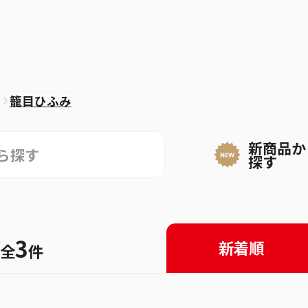
籠目ひふみ
籠目ひふみ
新商品か
探す
3
新着順
全
件