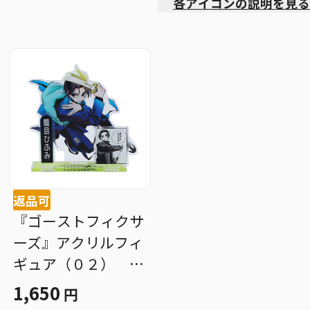
各アイコンの説明を見る
返品可
『ゴーストフィクサ
ーズ』アクリルフィ
ギュア（０２） 籠
目ひふみ ＢＥ４
1,650
円