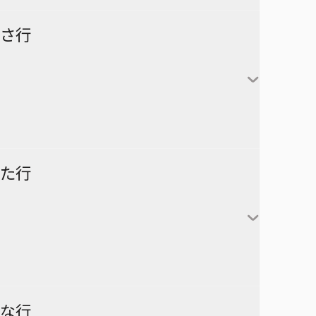
怪獣８号
さ行
カグラバチ
あかね噺
鹿野千夏
猪股大喜
蝶野雛
最強の詩
た行
片翼のミケランジェロ
六平千鉱
サチ録～サチの黙示録～
アスミカケル
阿良川あかね（桜咲朱
かぐや様は告らせたい～天才
漣伯理
音）
SAKAMOTO DAYS
あやかしトライアングル
たちの恋愛頭脳戦～
阿良川ひかる（高良木
暗号学園のいろは
家庭教師ヒットマンREBORN!
ひかる）
ダークギャザリング
な行