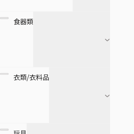
アートコースター
僕とロボコ
日番谷冬獅郎
カレンダー
フランキー
アートボード
団扇・扇子
市丸ギン
食器類
シール・ステッカー
ブルック
タペストリー
傘
ウルキオラ・シファー
下敷き
ジンベエ
その他
バッグ
グリムジョー・ジャガ
僕のヒーローアカデミア
ロボコ
クリアファイル
ージャック
財布
ペンケース
湯のみ
衣類/衣料品
パスケース
ペン
グラス・ジョッキ
医療救急品・健康機器
テープ
マグカップ
BORUTO -NARUTO NEXT
緑谷出久
衛生品
GENERATIONS-
消しゴム
箸
爆豪勝己
マグネット
リストバンド
玩具
スケジュール帳