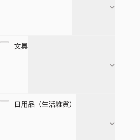
極楽街
赤司征十郎
MONSTERS
ブラッククローバー
すすめ！ジャンプへっぽこ探検
夏油傑
この音とまれ！
隊！
BLEACH
家入硝子
モンキー・Ｄ・ルフィ
ゴーストフィクサーズ
SPY×FAMILY
複製原画
文具
ロロノア・ゾロ
ゴールデンカムイ
正反対な君と僕
ポストカード
ナミ
接客無双
ポスター
放課後の王子様
黒崎一護
ウソップ
戦奏教室
ブロマイド
放課後ひみつクラブ
朽木ルキア
サンジ
ノート
双星の陰陽師
日用品（生活雑貨）
複製原稿
忘却バッテリー
石田雨竜
トニートニー・チョッ
メモ帳
総理倶楽部
パー
カード
冒険王ビィト
阿散井恋次
ぬりえ
続テルマエ・ロマエ
ニコ・ロビン