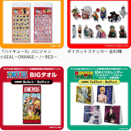
『ハイキュー!!』ぷにジャン
ダイカットステッカー 全83種
☆SEAL－ORANGE－ /－RED－