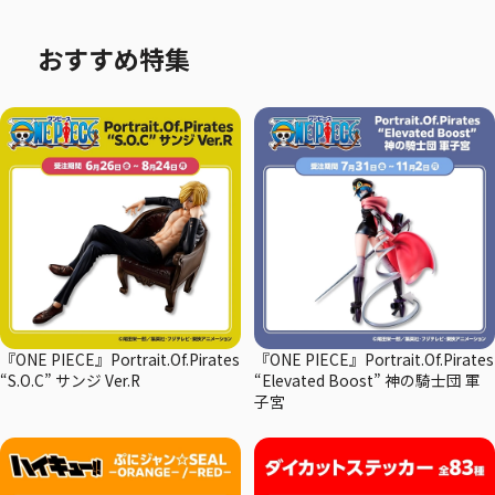
おすすめ特集
『ONE PIECE』Portrait.Of.Pirates
『ONE PIECE』Portrait.Of.Pirates
“S.O.C” サンジ Ver.R
“Elevated Boost” 神の騎士団 軍
子宮