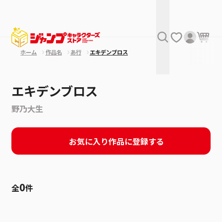
ホーム
作品名
あ行
エキデンブロス
エキデンブロス
野乃大生
お気に入り作品に登録する
0
全
件
絞り込み