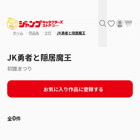
ホーム
作品名
さ行
JK勇者と隠居魔王
JK勇者と隠居魔王
初雛まつり
お気に入り作品に登録する
0
全
件
絞り込み