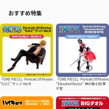
おすすめ特集
『ONE PIECE』Portrait.Of.Pirates
『ONE PIECE』Portrait.Of.Pirates
“S.O.C” サンジ Ver.R
“Elevated Boost” 神の騎士団 軍
子宮