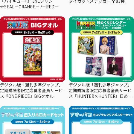
『ハイキュー!!』ぷにジャン
ダイカットステッカー 全83種
☆SEAL－ORANGE－ /－RED－
デジタル版「週刊少年ジャンプ」
デジタル版「週刊少年ジャンプ」
定期購読者限定応募者全員サービ
定期購読者限定応募者全員サービ
ス『ONE PIECE』BIGタオル
ス『HUNTER×HUNTER』日めく
りカレンダー