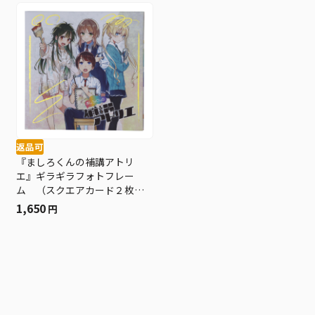
返品可
『ましろくんの補講アトリ
エ』ギラギラフォトフレー
ム （スクエアカード２枚付
き） ＢＦ２
1,650
円