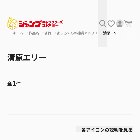
ホーム
作品名
ま行
ましろくんの補講アトリエ
清原エリー
清原エリー
1
全
件
絞り込み
発売日
各アイコンの説明を見る