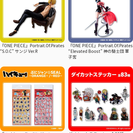
『ONE PIECE』Portrait.Of.Pirates
『ONE PIECE』Portrait.Of.Pirates
“S.O.C” サンジ Ver.R
“Elevated Boost” 神の騎士団 軍
子宮