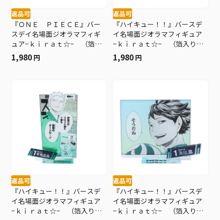
返品可
返品可
『ＯＮＥ ＰＩＥＣＥ』バー
『ハイキュー！！』バースデ
スデイ名場面ジオラマフィギ
イ名場面ジオラマフィギュア
ュア−ｋｉｒａｔ☆− （箔入
−ｋｉｒａｔ☆− （箔入りア
りアクリル） ジュエリー・
クリル） 牛島若利 ＢＥ３
1,980
1,980
円
円
ボニー ＢＥ３
返品可
返品可
『ハイキュー！！』バースデ
『ハイキュー！！』バースデ
イ名場面ジオラマフィギュア
イ名場面ジオラマフィギュア
−ｋｉｒａｔ☆− （箔入りア
−ｋｉｒａｔ☆− （箔入りア