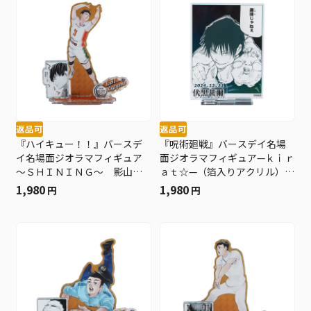
返品可
返品可
『ハイキュー！！』バースデ
『呪術廻戦』バースデイ名場
イ名場面ジオラマフィギュア
面ジオラマフィギュア—ｋｉｒ
～ＳＨＩＮＩＮＧ～ 影山飛
ａｔ☆—（箔入りアクリル）
雄 ＢＤ４
伏黒甚爾 ＢＤ４
1,980
1,980
円
円