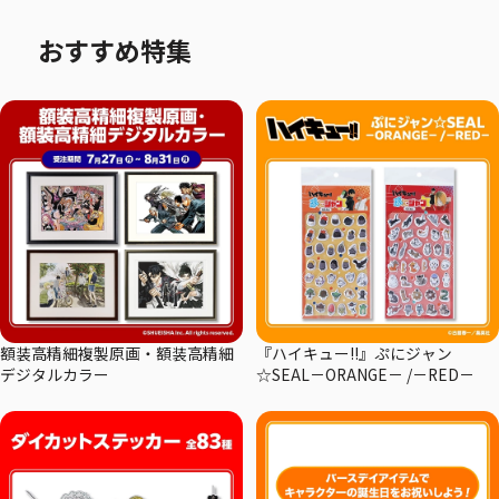
おすすめ特集
額装高精細複製原画・額装高精細
『ハイキュー!!』ぷにジャン
デジタルカラー
☆SEAL－ORANGE－ /－RED－