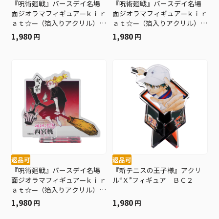
『呪術廻戦』バースデイ名場
『呪術廻戦』バースデイ名場
面ジオラマフィギュア—ｋｉｒ
面ジオラマフィギュア—ｋｉｒ
ａｔ☆—（箔入りアクリル）
ａｔ☆—（箔入りアクリル）
東堂葵 ＢＤ３
七海建人 ＢＤ３
1,980
1,980
円
円
返品可
返品可
『呪術廻戦』バースデイ名場
『新テニスの王子様』アクリ
面ジオラマフィギュア—ｋｉｒ
ル“Ｘ”フィギュア ＢＣ２
ａｔ☆—（箔入りアクリル）
西宮桃 ＢＤ３
1,980
1,980
円
円