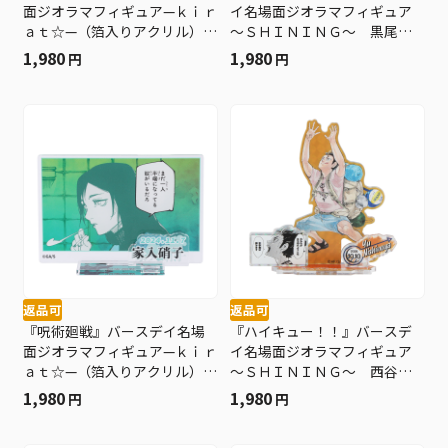
面ジオラマフィギュア—ｋｉｒ
イ名場面ジオラマフィギュア
ａｔ☆—（箔入りアクリル）
～ＳＨＩＮＩＮＧ～ 黒尾鉄
伏黒恵 ＢＤ４
朗 ＢＤ４
1,980
1,980
円
円
返品可
返品可
『呪術廻戦』バースデイ名場
『ハイキュー！！』バースデ
面ジオラマフィギュア—ｋｉｒ
イ名場面ジオラマフィギュア
ａｔ☆—（箔入りアクリル）
～ＳＨＩＮＩＮＧ～ 西谷
家入硝子 ＢＤ４
夕 ＢＤ４
1,980
1,980
円
円