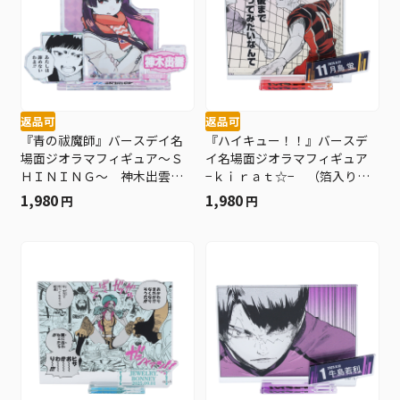
返品可
返品可
『青の祓魔師』バースデイ名
『ハイキュー！！』バースデ
場面ジオラマフィギュア～Ｓ
イ名場面ジオラマフィギュア
ＨＩＮＩＮＧ～ 神木出雲
−ｋｉｒａｔ☆− （箔入りア
ＢＥ４
クリル） 月島蛍 ＢＥ３
1,980
1,980
円
円