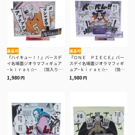
返品可
返品可
『ハイキュー！！』バースデ
『ＯＮＥ ＰＩＥＣＥ』バー
イ名場面ジオラマフィギュア
スデイ名場面ジオラマフィギ
−ｋｉｒａｔ☆− （箔入りア
ュア−ｋｉｒａｔ☆− （箔入
クリル） 田中龍之介 ＢＥ
りアクリル） 光月おでん
1,980
1,980
円
円
１
ＢＥ１