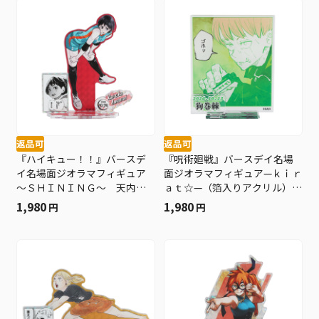
返品可
返品可
『ハイキュー！！』バースデ
『呪術廻戦』バースデイ名場
イ名場面ジオラマフィギュア
面ジオラマフィギュア—ｋｉｒ
～ＳＨＩＮＩＮＧ～ 天内叶
ａｔ☆—（箔入りアクリル）
歌 ＢＤ４
狗巻棘 ＢＤ４
1,980
1,980
円
円