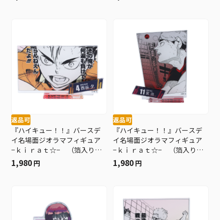
ルト ＢＥ４
返品可
返品可
『ハイキュー！！』バースデ
『ハイキュー！！』バースデ
イ名場面ジオラマフィギュア
イ名場面ジオラマフィギュア
−ｋｉｒａｔ☆− （箔入りア
−ｋｉｒａｔ☆− （箔入りア
クリル） 西谷夕 ＢＥ４
クリル） 宮治 ＢＥ４
1,980
1,980
円
円