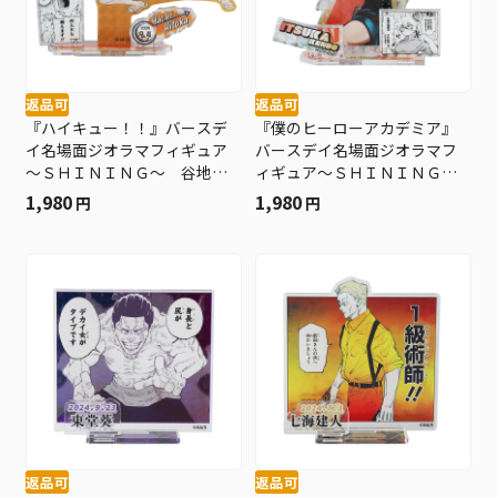
返品可
返品可
『ハイキュー！！』バースデ
『僕のヒーローアカデミア』
イ名場面ジオラマフィギュア
バースデイ名場面ジオラマフ
～ＳＨＩＮＩＮＧ～ 谷地仁
ィギュア～ＳＨＩＮＩＮＧ
花 ＢＤ３
～ 拳藤一佳 ＢＤ３
1,980
1,980
円
円
返品可
返品可