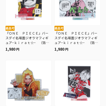
返品可
返品可
『ＯＮＥ ＰＩＥＣＥ』バー
『ＯＮＥ ＰＩＥＣＥ』バー
スデイ名場面ジオラマフィギ
スデイ名場面ジオラマフィギ
ュア−ｋｉｒａｔ☆− （箔入
ュア−ｋｉｒａｔ☆− （箔入
りアクリル） ゴール・Ｄ・
りアクリル） 光月日和 Ｂ
1,980
1,980
円
円
ロジャー ＢＥ４
Ｅ４