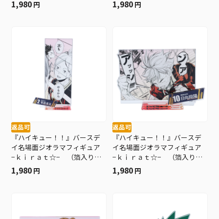
クリル） 青根高伸 ＢＥ３
クリル） 及川徹 ＢＥ３
1,980
1,980
円
円
返品可
返品可
『ハイキュー！！』バースデ
『ハイキュー！！』バースデ
イ名場面ジオラマフィギュア
イ名場面ジオラマフィギュア
−ｋｉｒａｔ☆− （箔入りア
−ｋｉｒａｔ☆− （箔入りア
クリル） 菅原孝支 ＢＥ２
クリル） 日向翔陽 ＢＥ２
1,980
1,980
円
円