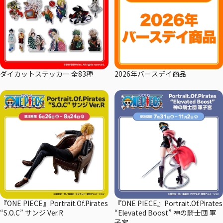
ダイカットステッカー 全83種
2026年バースデイ商品
『ONE PIECE』Portrait.Of.Pirates
『ONE PIECE』Portrait.Of.Pirates
“S.O.C” サンジ Ver.R
“Elevated Boost” 神の騎士団 軍
子宮