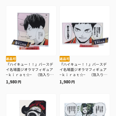
返品可
返品可
『ハイキュー！！』バースデ
『ハイキュー！！』バースデ
イ名場面ジオラマフィギュア
イ名場面ジオラマフィギュア
−ｋｉｒａｔ☆− （箔入りア
−ｋｉｒａｔ☆− （箔入りア
クリル） 影山飛雄 ＢＥ４
クリル） 澤村大地 ＢＥ４
1,980
1,980
円
円