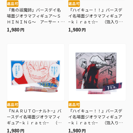
返品可
返品可
『青の祓魔師』バースデイ名
『ハイキュー！！』バースデ
場面ジオラマフィギュア～Ｓ
イ名場面ジオラマフィギュア
ＨＩＮＩＮＧ～ アーサー・
−ｋｉｒａｔ☆− （箔入りア
Ａ・エンジェル ＢＥ４
クリル） 孤爪研磨 ＢＥ４
1,980
1,980
円
円
返品可
返品可
『ＮＡＲＵＴＯ−ナルト−』バ
『ハイキュー！！』バースデ
ースデイ名場面ジオラマフィ
イ名場面ジオラマフィギュア
ギュア−ｋｉｒａｔ☆− （箔
−ｋｉｒａｔ☆− （箔入りア
入りアクリル） うずまきナ
クリル） 宮侑 ＢＥ４
1,980
1,980
円
円