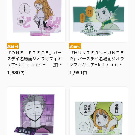
返品可
返品可
『ＯＮＥ ＰＩＥＣＥ』バー
『ＨＵＮＴＥＲ×ＨＵＮＴＥ
スデイ名場面ジオラマフィギ
Ｒ』バースデイ名場面ジオラ
ュア−ｋｉｒａｔ☆− （箔入
マフィギュア−ｋｉｒａｔ
りアクリル） シャーロッ
☆− （箔入りアクリル） ゴ
1,980
1,980
円
円
ト・プリン ＢＥ２
ン＝フリークス ＢＥ２