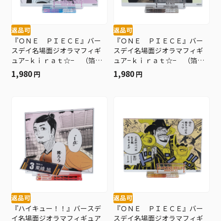
返品可
返品可
『ＯＮＥ ＰＩＥＣＥ』バー
『ＯＮＥ ＰＩＥＣＥ』バー
スデイ名場面ジオラマフィギ
スデイ名場面ジオラマフィギ
ュア−ｋｉｒａｔ☆− （箔入
ュア−ｋｉｒａｔ☆− （箔入
りアクリル） ネフェルタ
りアクリル） バーソロミュ
1,980
1,980
円
円
リ・ビビ ＢＥ１
ー・くま ＢＥ１
返品可
返品可
『ハイキュー！！』バースデ
『ＯＮＥ ＰＩＥＣＥ』バー
イ名場面ジオラマフィギュア
スデイ名場面ジオラマフィギ