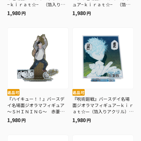
−ｋｉｒａｔ☆− （箔入りア
ュア−ｋｉｒａｔ☆− （箔入
クリル） 東峰旭 ＢＥ１
りアクリル） カポネ・ベッ
1,980
1,980
円
円
ジ ＢＥ１
返品可
返品可
『ハイキュー！！』バースデ
『呪術廻戦』バースデイ名場
イ名場面ジオラマフィギュア
面ジオラマフィギュア—ｋｉｒ
～ＳＨＩＮＩＮＧ～ 赤葦京
ａｔ☆—（箔入りアクリル）
治 ＢＤ４
五条悟 ＢＤ４
1,980
1,980
円
円