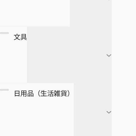
すすめ！ジャンプへっぽこ探検
夏油傑
この音とまれ！
隊！
BLEACH
家入硝子
モンキー・Ｄ・ルフィ
ゴーストフィクサーズ
SPY×FAMILY
複製原画
文具
ロロノア・ゾロ
ゴールデンカムイ
正反対な君と僕
ポストカード
ナミ
接客無双
ポスター
放課後の王子様
黒崎一護
ウソップ
戦奏教室
ブロマイド
放課後ひみつクラブ
朽木ルキア
サンジ
ノート
双星の陰陽師
日用品（生活雑貨）
複製原稿
忘却バッテリー
石田雨竜
トニートニー・チョッ
メモ帳
総理倶楽部
パー
カード
冒険王ビィト
阿散井恋次
ぬりえ
続テルマエ・ロマエ
ニコ・ロビン
アートコースター
僕とロボコ
日番谷冬獅郎