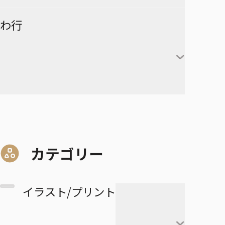
赤葦京治
ド
ヒカルの碁
呪術廻戦
キルア＝ゾルディック
DRAGON BALL
有限世界のアインソフ
ラーメン赤猫
わ行
甘露寺蜜璃
宮侑
PPPPPP
クラピカ
憂国のモリアーティ
ルリドラゴン
伊黒小芭内
宮治
グリーングリーングリーンズ
黒子テツヤ
ひまてん！
レオリオ＝パラディナ
魔都精兵のスレイブ
イチ
憂国のモリアーティ-The
るろうに剣心－明治剣客浪漫
不死川実弥
イト
星海光来
血界戦線 Back 2 Back
火神大我
Remains-
譚・北海道編－
呪術廻戦≡
魔々勇々
虎杖悠仁
デスカラス
悲鳴嶼行冥
ヒソカ＝モロウ
佐久早聖臣
DRAGON BALL Z
孫悟空
血界戦線 Beat 3 Peat
黄瀬涼太
幼稚園WARS
ショーハショーテン！
マリッジトキシン
ワールドトリガー
伏黒恵
道産子ギャルはなまらめんこ
孫悟飯
怪物事変
緑間真太郎
夜桜さんちの大作戦
姫様“拷問”の時間です
ジョジョの奇妙な冒険
家守殿一
マーガレット・別冊マーガレ
ワンパンマン
釘崎野薔薇
い
カテゴリー
ベジータ
恋人以上友人未満
青峰大輝
ット
ファントムバスターズ
JOJO magazine
美野妃眞理
ONE PIECE
乙骨憂太
トランクス
高校生家族
紫原敦
Mr.Clice
イラスト/プリント
ふつうの軽音部
スケルトンダブル
叶穂乃花
五条悟
極楽街
赤司征十郎
MONSTERS
ブラッククローバー