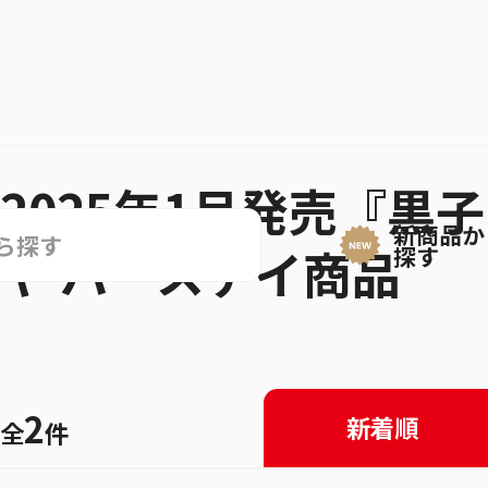
2025年1月発売『黒
新商品か
ヤ バースデイ商品
探す
2
新着順
全
件