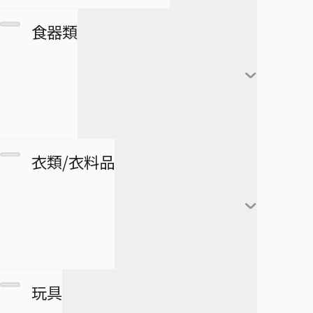
カレンダー
フランキー
アートボード
団扇・扇子
市丸ギン
食器類
シール・ステッカー
ブルック
タペストリー
傘
ウルキオラ・シファー
下敷き
ジンベエ
その他
バッグ
グリムジョー・ジャガ
僕のヒーローアカデミア
ロボコ
クリアファイル
ージャック
財布
ペンケース
湯のみ
衣類/衣料品
パスケース
ペン
グラス・ジョッキ
医療救急品・健康機器
テープ
マグカップ
BORUTO -NARUTO NEXT
緑谷出久
衛生品
GENERATIONS-
消しゴム
箸
爆豪勝己
マグネット
リストバンド
玩具
スケジュール帳
皿
麗日お茶子