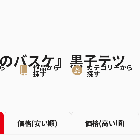
子のバスケ』黒子テツ
ら
作品から
カテゴリーから
探す
探す
価格(安い順)
価格(高い順)