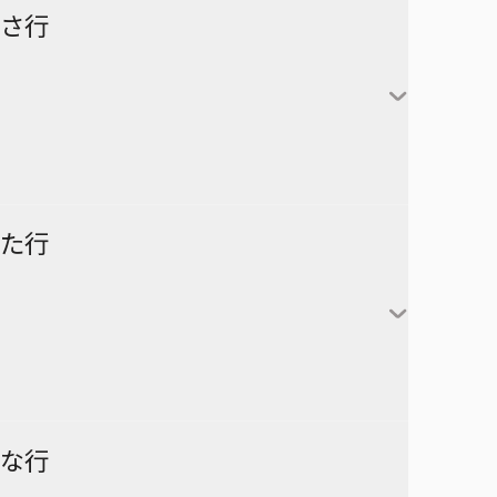
怪獣８号
さ行
カグラバチ
あかね噺
鹿野千夏
猪股大喜
蝶野雛
最強の詩
た行
片翼のミケランジェロ
六平千鉱
サチ録～サチの黙示録～
アスミカケル
阿良川あかね（桜咲朱
かぐや様は告らせたい～天才
漣伯理
音）
SAKAMOTO DAYS
あやかしトライアングル
たちの恋愛頭脳戦～
阿良川ひかる（高良木
暗号学園のいろは
家庭教師ヒットマンREBORN!
ひかる）
ダークギャザリング
な行
アンデッドアンラック
彼方のアストラ