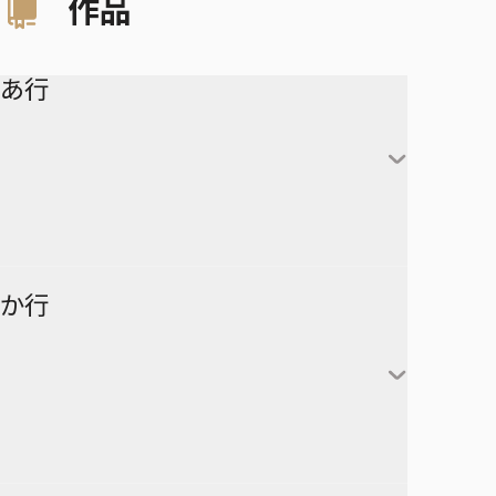
作品
あ行
アイシールド21
か行
青の祓魔師
アオのハコ