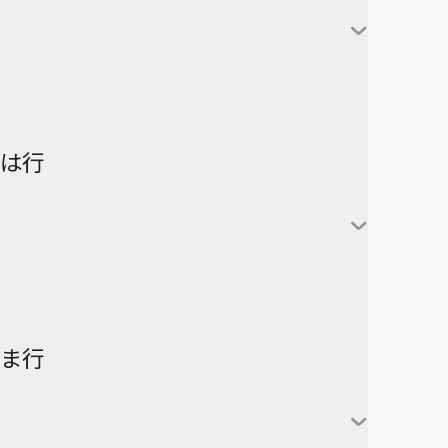
対世界用魔法少女つばめ
一ノ瀬家の大罪
株式会社マジルミエ
さむわんへるつ
坂本太郎
タコピーの原罪
ウィッチウォッチ
鴨乃橋ロンの禁断推理
サンキューピッチ
朝倉シン
ダイヤモンドの功罪
カワイスギクライシス
しのびごと
陸少糖
NICE PRISON
は行
堕天使論
岸辺露伴は動かない
眞霜平助
NARUTO-ナルト-
ダンダダン
気になるあの子はカエル好き
勢羽夏生
悪祓士のキヨシくん
乙木守仁
チェンソーマン
鬼滅の刃
南雲与市
若月ニコ
シバつき物件
ヨダカ（野月ユウ）
超巡！超条先輩
ハイキュー!!
ま行
大佛
風祭監志
ジャンプスクエア
向日アオイ
ツーオンアイス
逃げ上手の若君
うずまきナルト
神々廻
真神圭護
週刊少年ジャンプ
エクソシストを堕とせない
D.Gray-man
祓清
うちはサスケ