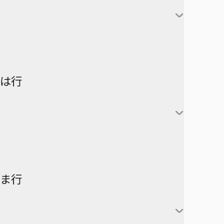
対世界用魔法少女つばめ
一ノ瀬家の大罪
株式会社マジルミエ
さむわんへるつ
坂本太郎
タコピーの原罪
ウィッチウォッチ
鴨乃橋ロンの禁断推理
サンキューピッチ
朝倉シン
ダイヤモンドの功罪
カワイスギクライシス
しのびごと
陸少糖
NICE PRISON
は行
堕天使論
岸辺露伴は動かない
眞霜平助
NARUTO-ナルト-
ダンダダン
気になるあの子はカエル好き
勢羽夏生
悪祓士のキヨシくん
乙木守仁
チェンソーマン
鬼滅の刃
南雲与市
若月ニコ
シバつき物件
ヨダカ（野月ユウ）
超巡！超条先輩
ハイキュー!!
ま行
大佛
風祭監志
ジャンプスクエア
向日アオイ
ツーオンアイス
逃げ上手の若君
うずまきナルト
神々廻
真神圭護
週刊少年ジャンプ
エクソシストを堕とせない
D.Gray-man
祓清
うちはサスケ