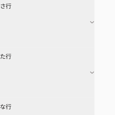
怪獣８号
さ行
カグラバチ
あかね噺
鹿野千夏
猪股大喜
蝶野雛
最強の詩
た行
片翼のミケランジェロ
六平千鉱
サチ録～サチの黙示録～
アスミカケル
阿良川あかね（桜咲朱
かぐや様は告らせたい～天才
漣伯理
音）
SAKAMOTO DAYS
あやかしトライアングル
たちの恋愛頭脳戦～
阿良川ひかる（高良木
暗号学園のいろは
家庭教師ヒットマンREBORN!
ひかる）
ダークギャザリング
な行
アンデッドアンラック
彼方のアストラ