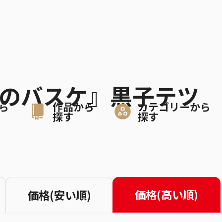
子のバスケ』黒子テツ
ら
作品から
カテゴリーから
探す
探す
価格(高い順)
価格(安い順)