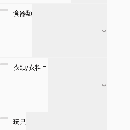
カレンダー
フランキー
アートボード
団扇・扇子
市丸ギン
食器類
シール・ステッカー
ブルック
タペストリー
傘
ウルキオラ・シファー
下敷き
ジンベエ
その他
バッグ
グリムジョー・ジャガ
僕のヒーローアカデミア
ロボコ
クリアファイル
ージャック
財布
ペンケース
湯のみ
衣類/衣料品
パスケース
ペン
グラス・ジョッキ
医療救急品・健康機器
テープ
マグカップ
BORUTO -NARUTO NEXT
緑谷出久
衛生品
GENERATIONS-
消しゴム
箸
爆豪勝己
マグネット
リストバンド
玩具
スケジュール帳
皿
麗日お茶子