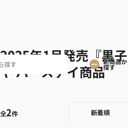
2025年1月発売『黒
新商品か
ヤ バースデイ商品
探す
2
新着順
全
件