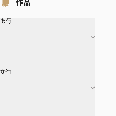
作品
あ行
アイシールド21
か行
青の祓魔師
アオのハコ