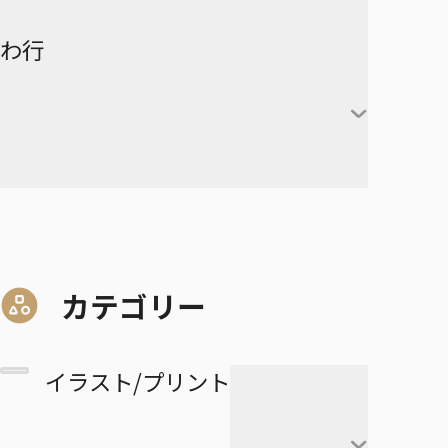
赤葦京治
ド
ヒカルの碁
呪術廻戦
キルア＝ゾルディック
DRAGON BALL
有限世界のアインソフ
ラーメン赤猫
わ行
甘露寺蜜璃
宮侑
PPPPPP
クラピカ
憂国のモリアーティ
ルリドラゴン
伊黒小芭内
宮治
グリーングリーングリーンズ
黒子テツヤ
ひまてん！
レオリオ＝パラディナ
魔都精兵のスレイブ
イチ
憂国のモリアーティ-The
るろうに剣心－明治剣客浪漫
不死川実弥
イト
星海光来
血界戦線 Back 2 Back
火神大我
Remains-
譚・北海道編－
呪術廻戦≡
魔々勇々
虎杖悠仁
デスカラス
悲鳴嶼行冥
ヒソカ＝モロウ
佐久早聖臣
DRAGON BALL Z
孫悟空
血界戦線 Beat 3 Peat
黄瀬涼太
幼稚園WARS
ショーハショーテン！
マリッジトキシン
ワールドトリガー
伏黒恵
道産子ギャルはなまらめんこ
孫悟飯
怪物事変
緑間真太郎
夜桜さんちの大作戦
姫様“拷問”の時間です
ジョジョの奇妙な冒険
家守殿一
マーガレット・別冊マーガレ
ワンパンマン
釘崎野薔薇
い
カテゴリー
ベジータ
恋人以上友人未満
青峰大輝
ット
ファントムバスターズ
JOJO magazine
美野妃眞理
ONE PIECE
乙骨憂太
トランクス
高校生家族
紫原敦
Mr.Clice
イラスト/プリント
ふつうの軽音部
スケルトンダブル
叶穂乃花
五条悟
極楽街
赤司征十郎
MONSTERS
ブラッククローバー