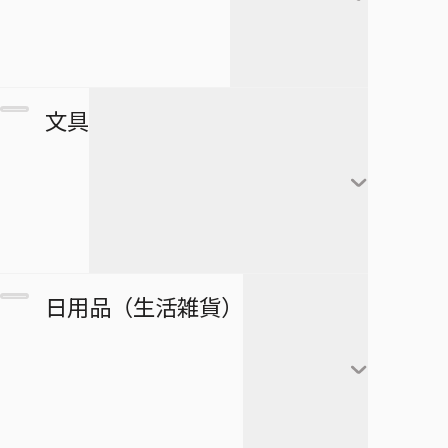
すすめ！ジャンプへっぽこ探検
夏油傑
この音とまれ！
隊！
BLEACH
家入硝子
モンキー・Ｄ・ルフィ
ゴーストフィクサーズ
SPY×FAMILY
複製原画
文具
ロロノア・ゾロ
ゴールデンカムイ
正反対な君と僕
ポストカード
ナミ
接客無双
ポスター
放課後の王子様
黒崎一護
ウソップ
戦奏教室
ブロマイド
放課後ひみつクラブ
朽木ルキア
サンジ
ノート
双星の陰陽師
日用品（生活雑貨）
複製原稿
忘却バッテリー
石田雨竜
トニートニー・チョッ
メモ帳
総理倶楽部
パー
カード
冒険王ビィト
阿散井恋次
ぬりえ
続テルマエ・ロマエ
ニコ・ロビン
アートコースター
僕とロボコ
日番谷冬獅郎