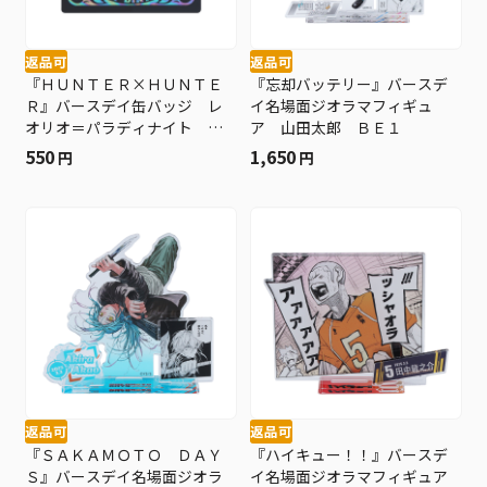
返品可
返品可
『ＨＵＮＴＥＲ×ＨＵＮＴＥ
『忘却バッテリー』バースデ
Ｒ』バースデイ缶バッジ レ
イ名場面ジオラマフィギュ
オリオ＝パラディナイト Ｂ
ア 山田太郎 ＢＥ１
Ｅ１
550
1,650
円
円
返品可
返品可
『ＳＡＫＡＭＯＴＯ ＤＡＹ
『ハイキュー！！』バースデ
Ｓ』バースデイ名場面ジオラ
イ名場面ジオラマフィギュア