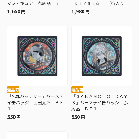
マフィギュア 赤尾晶 ＢＥ
−ｋｉｒａｔ☆− （箔入りア
１
クリル） 田中龍之介 ＢＥ
1,650
1,980
円
円
１
返品可
返品可
『忘却バッテリー』バースデ
『ＳＡＫＡＭＯＴＯ ＤＡＹ
イ缶バッジ 山田太郎 ＢＥ
Ｓ』バースデイ缶バッジ 赤
１
尾晶 ＢＥ１
550
550
円
円