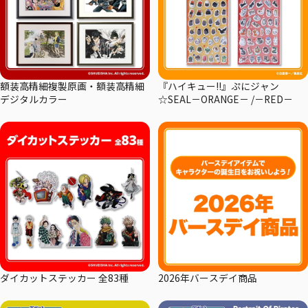
額装高精細複製原画・額装高精細
『ハイキュー!!』ぷにジャン
デジタルカラー
☆SEAL－ORANGE－ /－RED－
ダイカットステッカー 全83種
2026年バースデイ商品