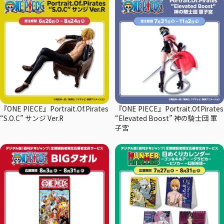
『ONE PIECE』Portrait.Of.Pirates
『ONE PIECE』Portrait.Of.Pirates
“S.O.C” サンジ Ver.R
“Elevated Boost” 神の騎士団 軍
子宮