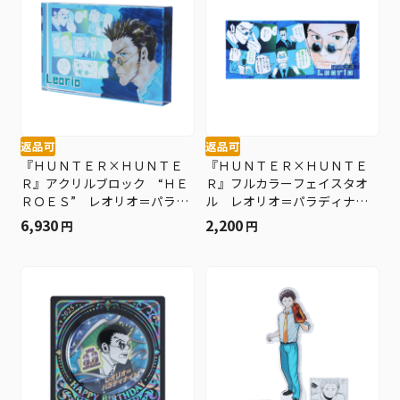
返品可
返品可
『ＨＵＮＴＥＲ×ＨＵＮＴＥ
『ＨＵＮＴＥＲ×ＨＵＮＴＥ
Ｒ』アクリルブロック “ＨＥ
Ｒ』フルカラーフェイスタオ
ＲＯＥＳ” レオリオ＝パラデ
ル レオリオ＝パラディナイ
ィナイト ＢＥ１
ト ＢＥ１
6,930
2,200
円
円