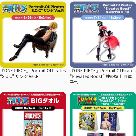
『ONE PIECE』Portrait.Of.Pirates
『ONE PIECE』Portrait.Of.Pirates
“S.O.C” サンジ Ver.R
“Elevated Boost” 神の騎士団 軍
子宮