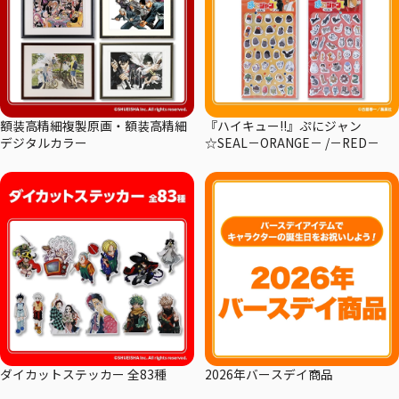
額装高精細複製原画・額装高精細
『ハイキュー!!』ぷにジャン
デジタルカラー
☆SEAL－ORANGE－ /－RED－
ダイカットステッカー 全83種
2026年バースデイ商品