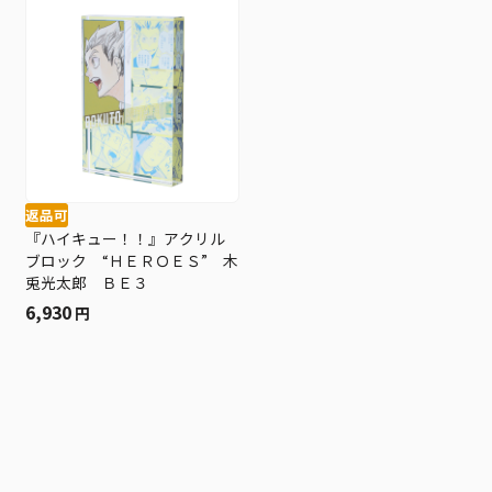
返品可
『ハイキュー！！』アクリル
ブロック “ＨＥＲＯＥＳ” 木
兎光太郎 ＢＥ３
6,930
円