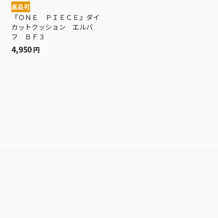
返品可
『ＯＮＥ ＰＩＥＣＥ』ダイ
カットクッション エルバ
フ ＢＦ３
4,950
円