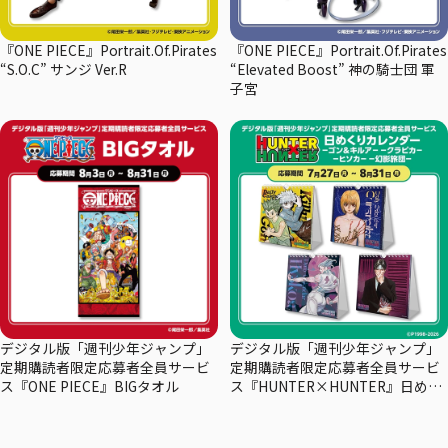
『ONE PIECE』Portrait.Of.Pirates
『ONE PIECE』Portrait.Of.Pirates
“S.O.C” サンジ Ver.R
“Elevated Boost” 神の騎士団 軍
子宮
デジタル版「週刊少年ジャンプ」
デジタル版「週刊少年ジャンプ」
定期購読者限定応募者全員サービ
定期購読者限定応募者全員サービ
ス『ONE PIECE』BIGタオル
ス『HUNTER×HUNTER』日めく
りカレンダー