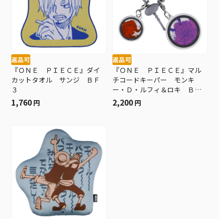
返品可
返品可
『ＯＮＥ ＰＩＥＣＥ』ダイ
『ＯＮＥ ＰＩＥＣＥ』マル
カットタオル サンジ ＢＦ
チコードキーパー モンキ
３
ー・Ｄ・ルフィ＆ロキ ＢＦ
３
1,760
2,200
円
円