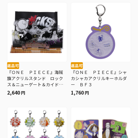
返品可
返品可
『ＯＮＥ ＰＩＥＣＥ』海賊
『ＯＮＥ ＰＩＥＣＥ』シャ
旗アクリルスタンド ロック
カシャカアクリルキーホルダ
ス＆ニューゲート＆カイド
ー ＢＦ３
ウ ＢＦ３
2,640
1,760
円
円