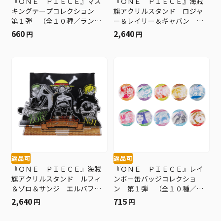
『ＯＮＥ ＰＩＥＣＥ』マス
『ＯＮＥ ＰＩＥＣＥ』海賊
キングテープコレクション
旗アクリルスタンド ロジャ
第１弾 （全１０種／ランダ
ー＆レイリー＆ギャバン Ｂ
ム１種入り） ＢＦ３
Ｆ３
660
2,640
円
円
返品可
返品可
『ＯＮＥ ＰＩＥＣＥ』海賊
『ＯＮＥ ＰＩＥＣＥ』レイ
旗アクリルスタンド ルフィ
ンボー缶バッジコレクショ
＆ゾロ＆サンジ エルバフＶ
ン 第１弾 （全１０種／ラ
ｅｒ． ＢＦ３
ンダム１種入り） ＢＦ３
2,640
715
円
円