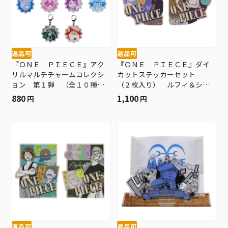
返品可
返品可
『ＯＮＥ ＰＩＥＣＥ』アク
『ＯＮＥ ＰＩＥＣＥ』ダイ
リルマルチチャームコレクシ
カットステッカーセット
ョン 第１弾 （全１０種／
（２枚入り） ルフィ＆シャ
ランダム１種入り） ＢＦ３
ンクス ＢＦ３
880
1,100
円
円
返品可
返品可