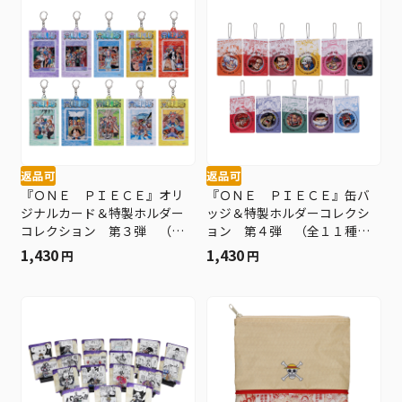
返品可
返品可
『ＯＮＥ ＰＩＥＣＥ』オリ
『ＯＮＥ ＰＩＥＣＥ』缶バ
ジナルカード＆特製ホルダー
ッジ＆特製ホルダーコレクシ
コレクション 第３弾 （全
ョン 第４弾 （全１１種／
１０種／ランダム１種入
ランダム１種入り） ＢＦ３
1,430
1,430
円
円
り） ＢＦ３