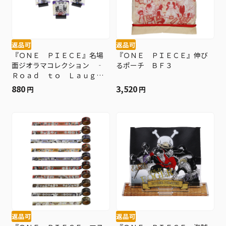
返品可
返品可
『ＯＮＥ ＰＩＥＣＥ』名場
『ＯＮＥ ＰＩＥＣＥ』伸び
面ジオラマコレクション ‐
るポーチ ＢＦ３
Ｒｏａｄ ｔｏ Ｌａｕｇ
ｈ Ｔａｌｅ‐ ｖｏｌ．１
880
3,520
円
円
１ （全２０種／ランダム１
種入り） ＢＦ３
返品可
返品可