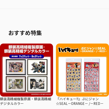
おすすめ特集
額装高精細複製原画・額装高精細
『ハイキュー!!』ぷにジャン
デジタルカラー
☆SEAL－ORANGE－ /－RED－