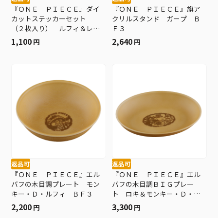
『ＯＮＥ ＰＩＥＣＥ』ダイ
『ＯＮＥ ＰＩＥＣＥ』旗ア
カットステッカーセット
クリルスタンド ガープ Ｂ
（２枚入り） ルフィ＆レイ
Ｆ３
リー ＢＦ３
1,100
2,640
円
円
返品可
返品可
『ＯＮＥ ＰＩＥＣＥ』エル
『ＯＮＥ ＰＩＥＣＥ』エル
バフの木目調プレート モン
バフの木目調ＢＩＧプレー
キー・Ｄ・ルフィ ＢＦ３
ト ロキ＆モンキー・Ｄ・ル
フィ ＢＦ３
2,200
3,300
円
円