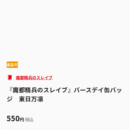
1
4
返品可
魔都精兵のスレイブ
『魔都精兵のスレイブ』バースデイ缶バッ
ジ 東日万凛
550
円
税込