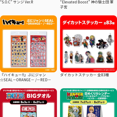
“S.O.C” サンジ Ver.R
“Elevated Boost” 神の騎士団 軍
子宮
『ハイキュー!!』ぷにジャン
ダイカットステッカー 全83種
☆SEAL－ORANGE－ /－RED－