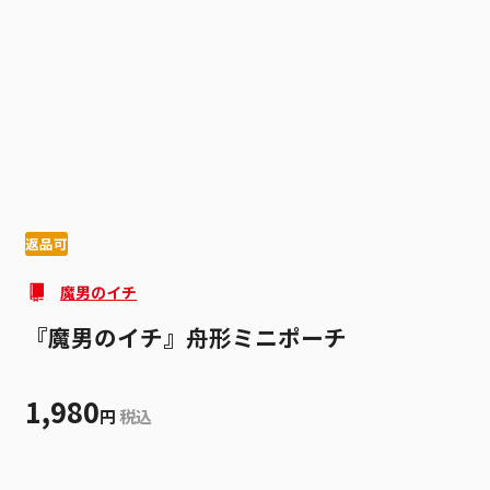
1
3
返品可
魔男のイチ
『魔男のイチ』舟形ミニポーチ
1,980
円
税込