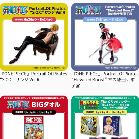
『ONE PIECE』Portrait.Of.Pirates
『ONE PIECE』Portrait.Of.Pirates
“S.O.C” サンジ Ver.R
“Elevated Boost” 神の騎士団 軍
子宮