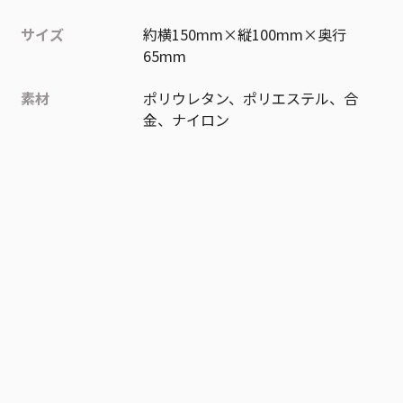
サイズ
約横150mm×縦100mm×奥行
65mm
素材
ポリウレタン、ポリエステル、合
金、ナイロン
作品
魔男のイチ
お気に入り作品に登録する