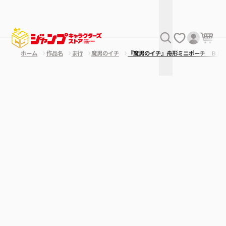
ホーム
作品名
ま行
魔男のイチ
『魔男のイチ』舟形ミニポーチ ＢＥ