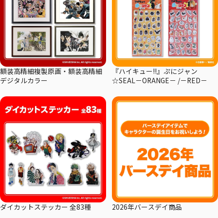
額装高精細複製原画・額装高精細
『ハイキュー!!』ぷにジャン
デジタルカラー
☆SEAL－ORANGE－ /－RED－
ダイカットステッカー 全83種
2026年バースデイ商品