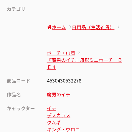
カテゴリ
ホーム
日用品（生活雑貨）
ポーチ・巾着
『魔男のイチ』舟形ミニポーチ Ｂ
Ｅ４
商品コード
4530430532278
作品名
魔男のイチ
キャラクター
イチ
デスカラス
クムギ
キング・ウロロ