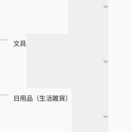
極楽街
赤司征十郎
MONSTERS
ブラッククローバー
すすめ！ジャンプへっぽこ探検
夏油傑
この音とまれ！
隊！
BLEACH
家入硝子
モンキー・Ｄ・ルフィ
ゴーストフィクサーズ
SPY×FAMILY
複製原画
文具
ロロノア・ゾロ
ゴールデンカムイ
正反対な君と僕
ポストカード
ナミ
接客無双
ポスター
放課後の王子様
黒崎一護
ウソップ
戦奏教室
ブロマイド
放課後ひみつクラブ
朽木ルキア
サンジ
ノート
双星の陰陽師
日用品（生活雑貨）
複製原稿
忘却バッテリー
石田雨竜
トニートニー・チョッ
メモ帳
総理倶楽部
パー
カード
冒険王ビィト
阿散井恋次
ぬりえ
続テルマエ・ロマエ
ニコ・ロビン