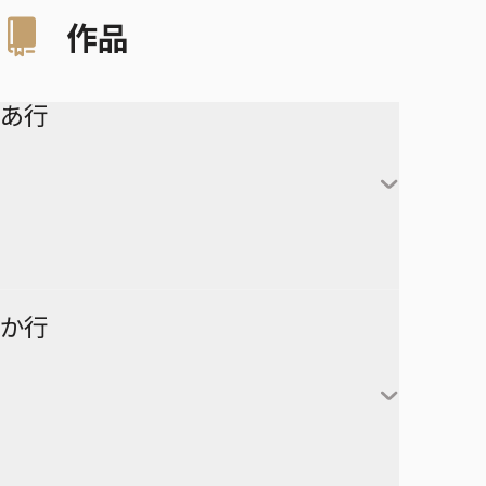
作品
あ行
アイシールド21
か行
青の祓魔師
アオのハコ