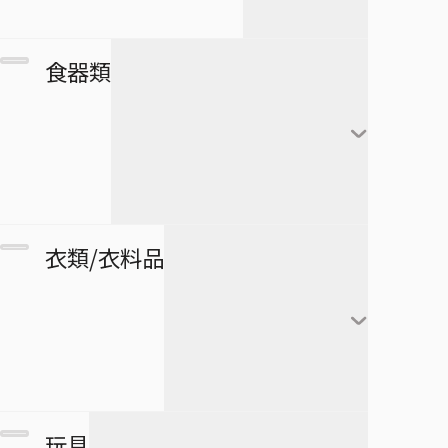
アートコースター
僕とロボコ
日番谷冬獅郎
カレンダー
フランキー
アートボード
団扇・扇子
市丸ギン
食器類
シール・ステッカー
ブルック
タペストリー
傘
ウルキオラ・シファー
下敷き
ジンベエ
その他
バッグ
グリムジョー・ジャガ
僕のヒーローアカデミア
ロボコ
クリアファイル
ージャック
財布
ペンケース
湯のみ
衣類/衣料品
パスケース
ペン
グラス・ジョッキ
医療救急品・健康機器
テープ
マグカップ
BORUTO -NARUTO NEXT
緑谷出久
衛生品
GENERATIONS-
消しゴム
箸
爆豪勝己
マグネット
リストバンド
玩具
スケジュール帳