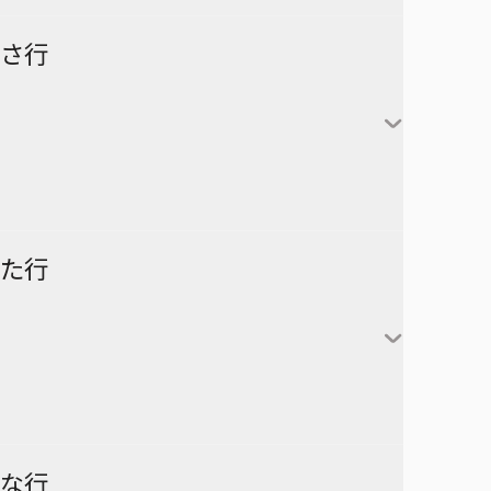
怪獣８号
さ行
カグラバチ
あかね噺
鹿野千夏
猪股大喜
蝶野雛
最強の詩
た行
片翼のミケランジェロ
六平千鉱
サチ録～サチの黙示録～
アスミカケル
阿良川あかね（桜咲朱
かぐや様は告らせたい～天才
漣伯理
音）
SAKAMOTO DAYS
あやかしトライアングル
たちの恋愛頭脳戦～
阿良川ひかる（高良木
暗号学園のいろは
家庭教師ヒットマンREBORN!
ひかる）
ダークギャザリング
な行