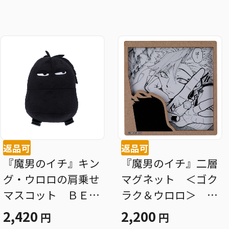
返品可
返品可
『魔男のイチ』キン
『魔男のイチ』二層
グ・ウロロの肩乗せ
マグネット ＜ゴク
マスコット ＢＥ４
ラク＆ウロロ＞ Ｂ
−ＪＦ
Ｆ２
2,420
2,200
円
円