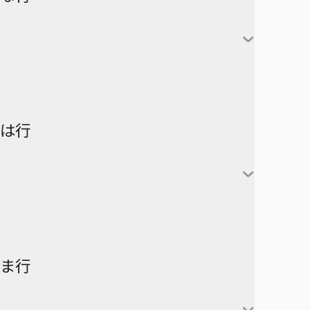
アンデッドアンラック
彼方のアストラ
対世界用魔法少女つばめ
一ノ瀬家の大罪
株式会社マジルミエ
さむわんへるつ
坂本太郎
タコピーの原罪
ウィッチウォッチ
鴨乃橋ロンの禁断推理
サンキューピッチ
朝倉シン
ダイヤモンドの功罪
カワイスギクライシス
しのびごと
陸少糖
NICE PRISON
は行
堕天使論
岸辺露伴は動かない
眞霜平助
NARUTO-ナルト-
ダンダダン
気になるあの子はカエル好き
勢羽夏生
悪祓士のキヨシくん
乙木守仁
チェンソーマン
鬼滅の刃
南雲与市
若月ニコ
シバつき物件
ヨダカ（野月ユウ）
超巡！超条先輩
ハイキュー!!
ま行
大佛
風祭監志
ジャンプスクエア
向日アオイ
ツーオンアイス
逃げ上手の若君
うずまきナルト
神々廻
真神圭護