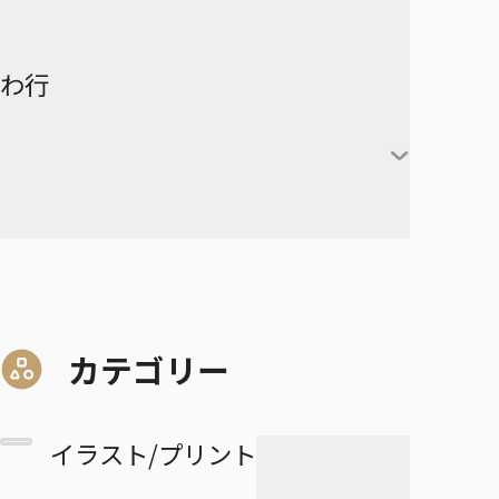
険-
ーズ
時透無一郎
赤葦京治
ド
ヒカルの碁
呪術廻戦
キルア＝ゾルディック
DRAGON BALL
有限世界のアインソフ
ラーメン赤猫
わ行
甘露寺蜜璃
宮侑
PPPPPP
クラピカ
憂国のモリアーティ
ルリドラゴン
伊黒小芭内
宮治
グリーングリーングリーンズ
黒子テツヤ
ひまてん！
レオリオ＝パラディナ
魔都精兵のスレイブ
イチ
憂国のモリアーティ-The
るろうに剣心－明治剣客浪漫
不死川実弥
イト
星海光来
血界戦線 Back 2 Back
火神大我
Remains-
譚・北海道編－
呪術廻戦≡
魔々勇々
虎杖悠仁
デスカラス
悲鳴嶼行冥
ヒソカ＝モロウ
佐久早聖臣
DRAGON BALL Z
孫悟空
血界戦線 Beat 3 Peat
黄瀬涼太
幼稚園WARS
ショーハショーテン！
マリッジトキシン
ワールドトリガー
伏黒恵
道産子ギャルはなまらめんこ
孫悟飯
怪物事変
緑間真太郎
夜桜さんちの大作戦
姫様“拷問”の時間です
ジョジョの奇妙な冒険
家守殿一
マーガレット・別冊マーガレ
ワンパンマン
釘崎野薔薇
い
カテゴリー
ベジータ
恋人以上友人未満
青峰大輝
ット
ファントムバスターズ
JOJO magazine
美野妃眞理
ONE PIECE
乙骨憂太
トランクス
高校生家族
紫原敦
Mr.Clice
イラスト/プリント
ふつうの軽音部
スケルトンダブル
叶穂乃花
五条悟