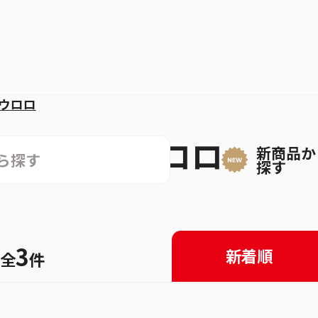
ウロロ
キング・ウロロ
新商品か
探す
3
新着順
全
件