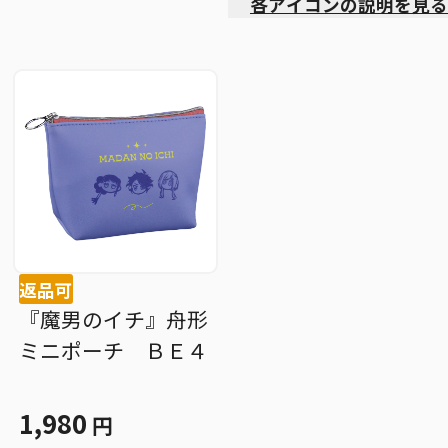
各アイコンの説明を見る
返品可
『魔男のイチ』舟形
ミニポーチ ＢＥ４
1,980
円