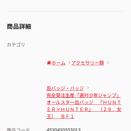
商品詳細
カテゴリ
ホーム
アクセサリー類
缶バッジ・バッジ
完全受注生産「週刊少年ジャンプ」
オールスター缶バッジ 『ＨＵＮＴ
ＥＲ×ＨＵＮＴＥＲ』 〔２８．女
王〕 ＢＦ１
商品コード
4530430553013