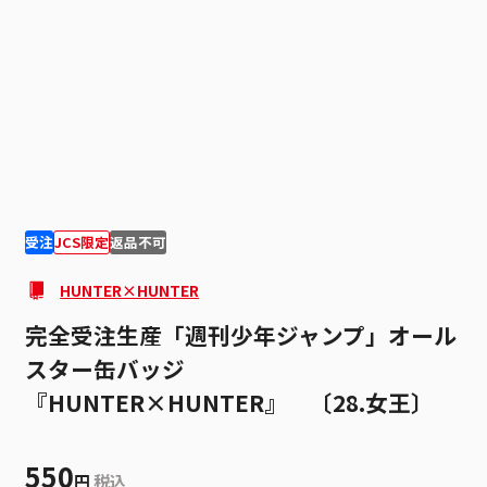
1
1
受注
JCS限定
返品不可
HUNTER×HUNTER
完全受注生産「週刊少年ジャンプ」オール
スター缶バッジ
『HUNTER×HUNTER』 〔28.女王〕
550
円
税込