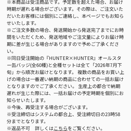
※本商品は受注商品です。予定数を超えた場合、お届け
時期が遅れる場合がございます。その際は、ご注文いた
だいたお客様には個別にご連絡し、本ページでもお知ら
せいたします。
※ご注文多数の場合、発送開始から発送完了までにお時
間をいただくため、発送地域やご注文量によりお届け時
期に差が生じる場合がありますので予めご了承くださ
い。
※同日受注開始の『HUNTER×HUNTER』オールスタ
ー缶バッジ(全60種)と全種セットは全て「2026年7月下
旬」から順次お届けとなります。 複数の商品をお買い上
げの場合は一番遅い納期の商品に合わせての一括お届け
となりますのでご了承ください。 生産上の都合で納期
遅れが生じた際には、一括お届けの予定時期を個別にお
知らせいたします。
※今後、再受注する場合がございます。
※受注締切はシステムの都合上、受注締切日の23時58
分までとなります。
※返品不可 詳しくは
こちら
をご覧ください。