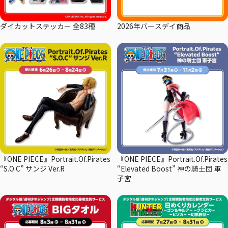
ダイカットステッカー 全83種
2026年バースデイ商品
『ONE PIECE』Portrait.Of.Pirates
『ONE PIECE』Portrait.Of.Pirates
“S.O.C” サンジ Ver.R
“Elevated Boost” 神の騎士団 軍
子宮