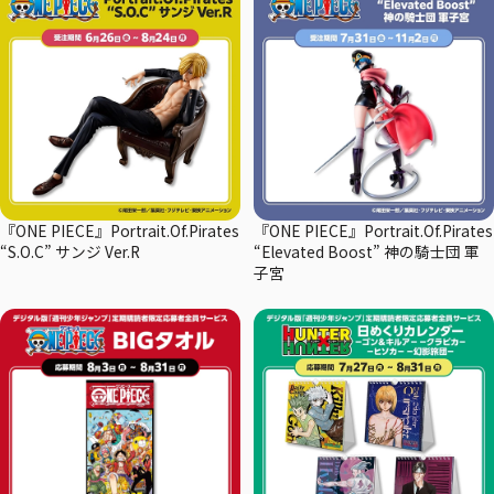
『ONE PIECE』Portrait.Of.Pirates
『ONE PIECE』Portrait.Of.Pirates
“S.O.C” サンジ Ver.R
“Elevated Boost” 神の騎士団 軍
子宮