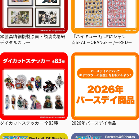
額装高精細複製原画・額装高精細
『ハイキュー!!』ぷにジャン
デジタルカラー
☆SEAL－ORANGE－ /－RED－
ダイカットステッカー 全83種
2026年バースデイ商品