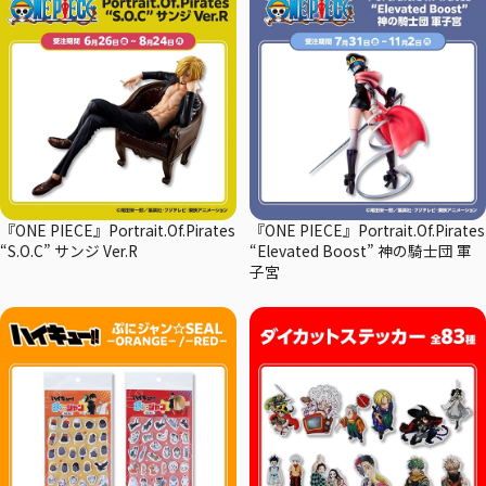
『ONE PIECE』Portrait.Of.Pirates
『ONE PIECE』Portrait.Of.Pirates
“S.O.C” サンジ Ver.R
“Elevated Boost” 神の騎士団 軍
子宮