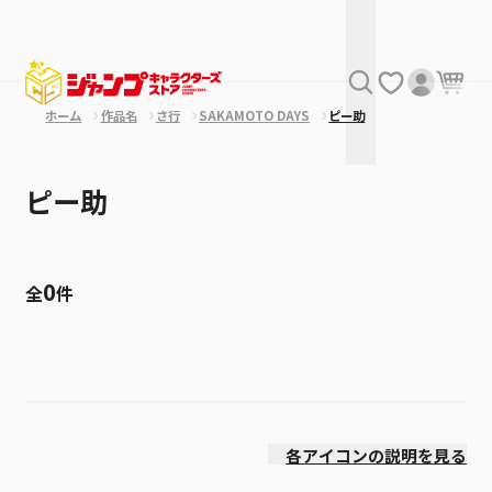
ホーム
作品名
さ行
SAKAMOTO DAYS
ピー助
ピー助
0
全
件
絞り込み
発売日
各アイコンの説明を見る