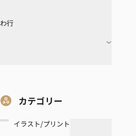
険-
ーズ
時透無一郎
赤葦京治
ド
ヒカルの碁
呪術廻戦
キルア＝ゾルディック
DRAGON BALL
有限世界のアインソフ
ラーメン赤猫
わ行
甘露寺蜜璃
宮侑
PPPPPP
クラピカ
憂国のモリアーティ
ルリドラゴン
伊黒小芭内
宮治
グリーングリーングリーンズ
黒子テツヤ
ひまてん！
レオリオ＝パラディナ
魔都精兵のスレイブ
イチ
憂国のモリアーティ-The
るろうに剣心－明治剣客浪漫
不死川実弥
イト
星海光来
血界戦線 Back 2 Back
火神大我
Remains-
譚・北海道編－
呪術廻戦≡
魔々勇々
虎杖悠仁
デスカラス
悲鳴嶼行冥
ヒソカ＝モロウ
佐久早聖臣
DRAGON BALL Z
孫悟空
血界戦線 Beat 3 Peat
黄瀬涼太
幼稚園WARS
ショーハショーテン！
マリッジトキシン
ワールドトリガー
伏黒恵
道産子ギャルはなまらめんこ
孫悟飯
怪物事変
緑間真太郎
夜桜さんちの大作戦
姫様“拷問”の時間です
ジョジョの奇妙な冒険
家守殿一
マーガレット・別冊マーガレ
ワンパンマン
釘崎野薔薇
い
カテゴリー
ベジータ
恋人以上友人未満
青峰大輝
ット
ファントムバスターズ
JOJO magazine
美野妃眞理
ONE PIECE
乙骨憂太
トランクス
高校生家族
紫原敦
Mr.Clice
イラスト/プリント
ふつうの軽音部
スケルトンダブル
叶穂乃花
五条悟