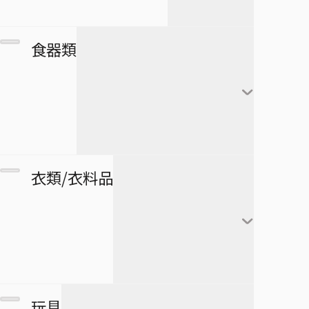
アートコースター
僕とロボコ
日番谷冬獅郎
カレンダー
フランキー
アートボード
団扇・扇子
市丸ギン
食器類
シール・ステッカー
ブルック
タペストリー
傘
ウルキオラ・シファー
下敷き
ジンベエ
その他
バッグ
グリムジョー・ジャガ
僕のヒーローアカデミア
ロボコ
クリアファイル
ージャック
財布
ペンケース
湯のみ
衣類/衣料品
パスケース
ペン
グラス・ジョッキ
医療救急品・健康機器
テープ
マグカップ
BORUTO -NARUTO NEXT
緑谷出久
衛生品
GENERATIONS-
消しゴム
箸
爆豪勝己
マグネット
リストバンド
玩具
スケジュール帳