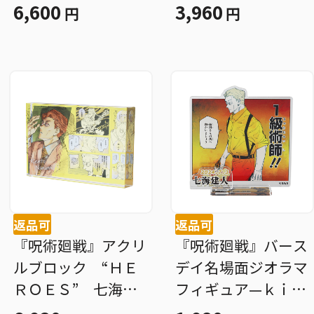
チャーム付き） 釘
6,600
3,960
円
円
崎野薔薇 ＢＤ３
返品可
返品可
『呪術廻戦』アクリ
『呪術廻戦』バース
ルブロック “ＨＥ
デイ名場面ジオラマ
ＲＯＥＳ” 七海建
フィギュア—ｋｉｒ
人 ＢＤ３
ａｔ☆—（箔入りア