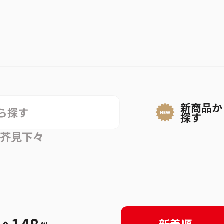
呪術廻戦
新商品か
探す
芥見下々