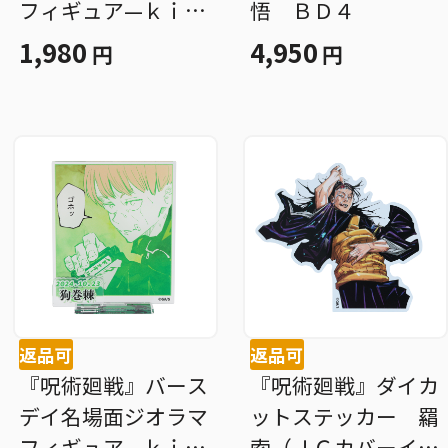
フィギュア—ｋｉｒ
悟 ＢＤ４
ａｔ☆—（箔入りア
1,980
4,950
円
円
クリル） 五条悟
ＢＤ４
返品可
返品可
『呪術廻戦』バース
『呪術廻戦』ダイカ
デイ名場面ジオラマ
ットステッカー 羂
フィギュア—ｋｉｒ
索（ＪＣカバーイラ