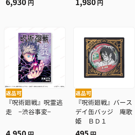
6,930
1,980
円
円
クリル） 七海建
人 ＢＤ３
返品可
返品可
『呪術廻戦』呪霊逃
『呪術廻戦』バース
走 −渋谷事変−
デイ缶バッジ 庵歌
姫 ＢＤ１
4,950
495
円
円