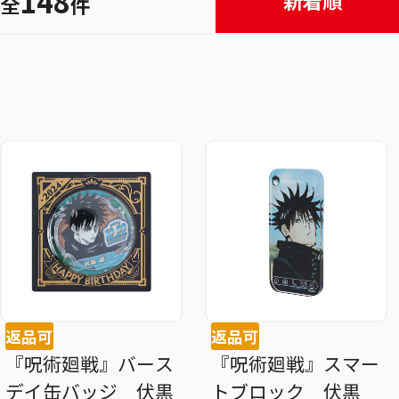
148
新着順
全
件
返品可
返品可
『呪術廻戦』バース
『呪術廻戦』スマー
デイ缶バッジ 伏黒
トブロック 伏黒