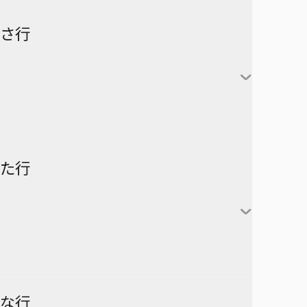
怪獣８号
さ行
カグラバチ
あかね噺
鹿野千夏
猪股大喜
蝶野雛
最強の詩
た行
片翼のミケランジェロ
六平千鉱
サチ録～サチの黙示録～
アスミカケル
阿良川あかね（桜咲朱
かぐや様は告らせたい～天才
漣伯理
音）
SAKAMOTO DAYS
あやかしトライアングル
たちの恋愛頭脳戦～
阿良川ひかる（高良木
暗号学園のいろは
家庭教師ヒットマンREBORN!
ひかる）
ダークギャザリング
な行