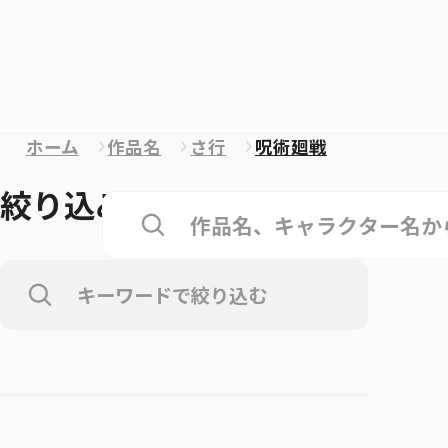
ホーム
作品名
さ行
呪術廻戦
絞り込み
クリア