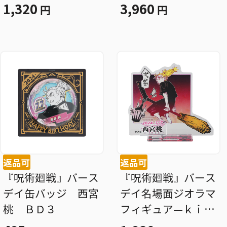
ト） ＢＤ２
1,320
3,960
円
円
返品可
返品可
『呪術廻戦』バース
『呪術廻戦』バース
デイ缶バッジ 西宮
デイ名場面ジオラマ
桃 ＢＤ３
フィギュア—ｋｉｒ
ａｔ☆—（箔入りア