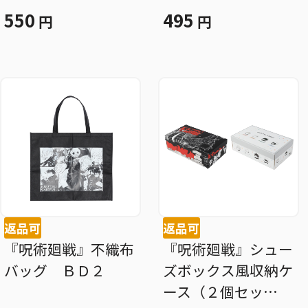
スト） ＢＤ４
550
495
円
円
返品可
返品可
『呪術廻戦』不織布
『呪術廻戦』シュー
バッグ ＢＤ２
ズボックス風収納ケ
ース（２個セッ