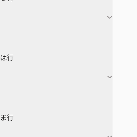
アンデッドアンラック
彼方のアストラ
対世界用魔法少女つばめ
一ノ瀬家の大罪
株式会社マジルミエ
さむわんへるつ
坂本太郎
タコピーの原罪
ウィッチウォッチ
鴨乃橋ロンの禁断推理
サンキューピッチ
朝倉シン
ダイヤモンドの功罪
カワイスギクライシス
しのびごと
陸少糖
NICE PRISON
は行
堕天使論
岸辺露伴は動かない
眞霜平助
NARUTO-ナルト-
ダンダダン
気になるあの子はカエル好き
勢羽夏生
悪祓士のキヨシくん
乙木守仁
チェンソーマン
鬼滅の刃
南雲与市
若月ニコ
シバつき物件
ヨダカ（野月ユウ）
超巡！超条先輩
ハイキュー!!
ま行
大佛
風祭監志
ジャンプスクエア
向日アオイ
ツーオンアイス
逃げ上手の若君
うずまきナルト
神々廻
真神圭護