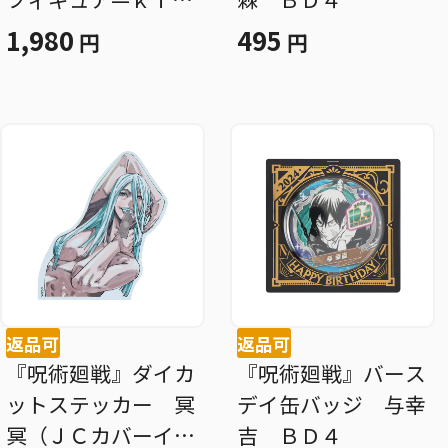
ａｔ☆—（箔入りア
1,980
495
円
円
クリル） 家入硝
子 ＢＤ４
返品可
返品可
『呪術廻戦』ダイカ
『呪術廻戦』バース
ットステッカー 冥
デイ缶バッジ 与幸
冥（ＪＣカバーイラ
吉 ＢＤ４