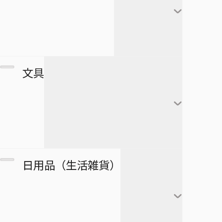
極楽街
赤司征十郎
MONSTERS
ブラッククローバー
すすめ！ジャンプへっぽこ探検
夏油傑
この音とまれ！
隊！
BLEACH
家入硝子
モンキー・Ｄ・ルフィ
ゴーストフィクサーズ
SPY×FAMILY
複製原画
文具
ロロノア・ゾロ
ゴールデンカムイ
正反対な君と僕
ポストカード
ナミ
接客無双
ポスター
放課後の王子様
黒崎一護
ウソップ
戦奏教室
ブロマイド
放課後ひみつクラブ
朽木ルキア
サンジ
ノート
双星の陰陽師
日用品（生活雑貨）
複製原稿
忘却バッテリー
石田雨竜
トニートニー・チョッ
メモ帳
総理倶楽部
パー
カード
冒険王ビィト
阿散井恋次
ぬりえ
続テルマエ・ロマエ
ニコ・ロビン