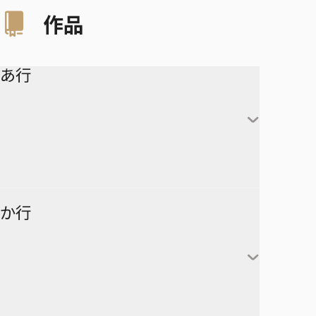
作品
あ行
アイシールド21
か行
青の祓魔師
アオのハコ