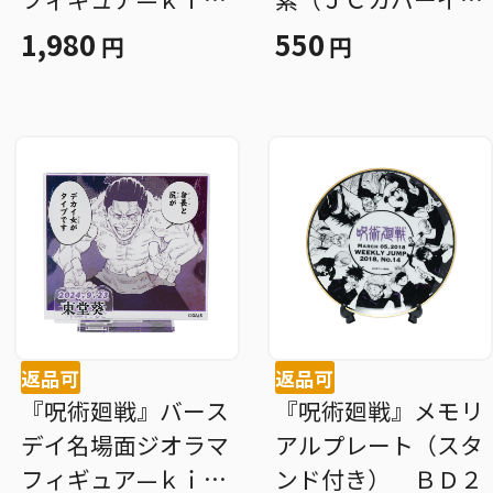
ａｔ☆—（箔入りア
スト） ＢＤ４
1,980
550
円
円
クリル） 狗巻棘
ＢＤ４
返品可
返品可
『呪術廻戦』バース
『呪術廻戦』メモリ
デイ名場面ジオラマ
アルプレート（スタ
フィギュア—ｋｉｒ
ンド付き） ＢＤ２