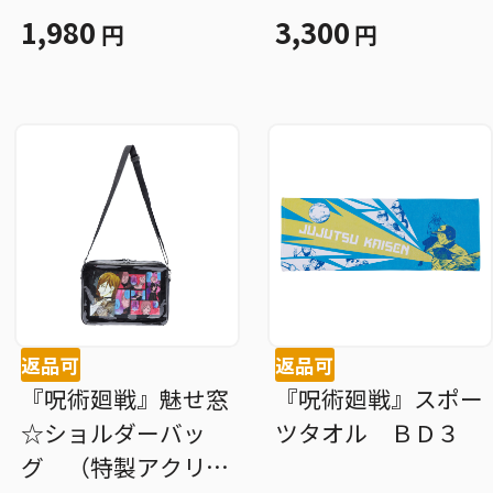
ａｔ☆—（箔入りア
1,980
3,300
円
円
クリル） 東堂葵
ＢＤ３
返品可
返品可
『呪術廻戦』魅せ窓
『呪術廻戦』スポー
☆ショルダーバッ
ツタオル ＢＤ３
グ （特製アクリル