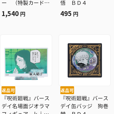
ー （特製カード２
悟 ＢＤ４
枚付き） 五条悟
1,540
495
円
円
ＢＤ４
返品可
返品可
『呪術廻戦』バース
『呪術廻戦』バース
デイ名場面ジオラマ
デイ缶バッジ 狗巻
フィギュア—ｋｉｒ
棘 ＢＤ４