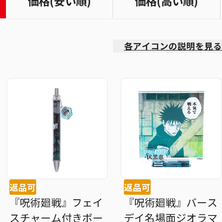
価格(安い順)
価格(高い順)
各アイコンの説明を見る
返品可
返品可
『呪術廻戦』フェイ
『呪術廻戦』バース
スチャーム付きボー
デイ名場面ジオラマ