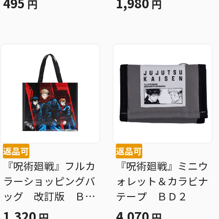
495
1,980
円
円
クリル） 西宮桃
ＢＤ３
返品可
返品可
『呪術廻戦』フルカ
『呪術廻戦』ミニウ
ラーショッピングバ
ォレット＆カラビナ
ッグ 改訂版 ＢＢ
テープ ＢＤ２
３
1,320
4,070
円
円