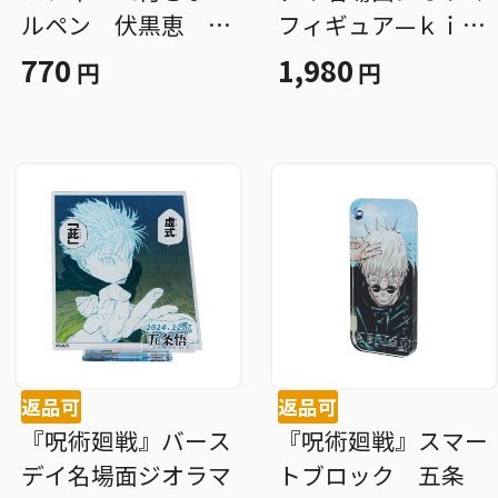
ルペン 伏黒恵 Ｂ
フィギュア—ｋｉｒ
Ｄ４
ａｔ☆—（箔入りア
770
1,980
円
円
クリル） 伏黒恵
ＢＤ４
返品可
返品可
『呪術廻戦』バース
『呪術廻戦』スマー
デイ名場面ジオラマ
トブロック 五条