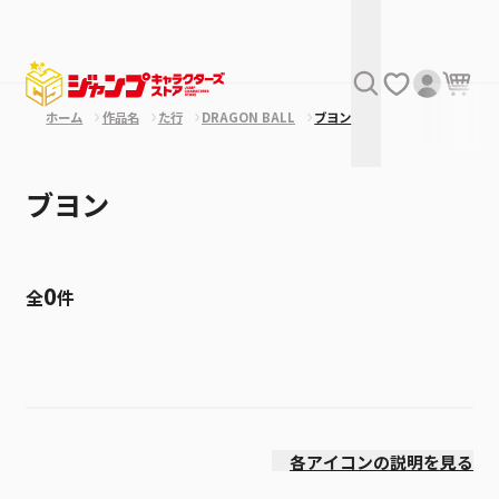
ホーム
作品名
た行
DRAGON BALL
ブヨン
ブヨン
0
全
件
絞り込み
発売日
各アイコンの説明を見る