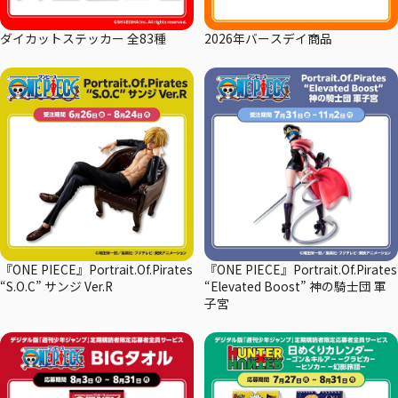
ダイカットステッカー 全83種
2026年バースデイ商品
『ONE PIECE』Portrait.Of.Pirates
『ONE PIECE』Portrait.Of.Pirates
“S.O.C” サンジ Ver.R
“Elevated Boost” 神の騎士団 軍
子宮