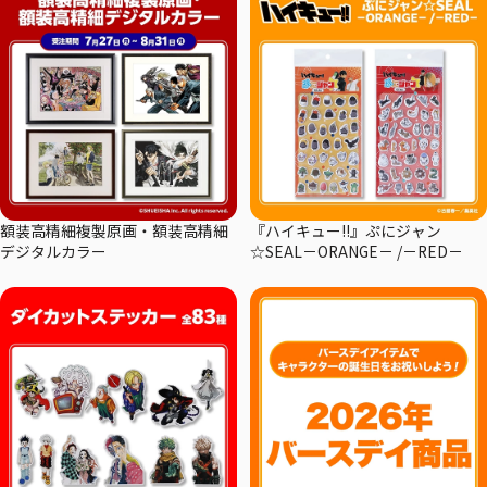
額装高精細複製原画・額装高精細
『ハイキュー!!』ぷにジャン
デジタルカラー
☆SEAL－ORANGE－ /－RED－