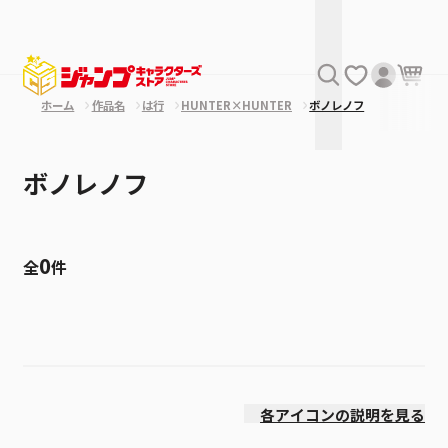
ホーム
作品名
は行
HUNTER×HUNTER
ボノレノフ
ボノレノフ
0
全
件
絞り込み
発売日
各アイコンの説明を見る