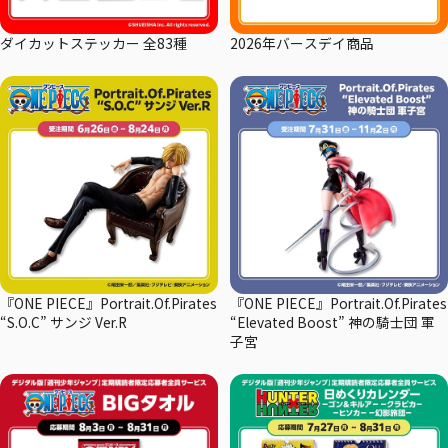
ダイカットステッカー 全83種
2026年バースデイ商品
『ONE PIECE』Portrait.Of.Pirates
『ONE PIECE』Portrait.Of.Pirates
“S.O.C” サンジ Ver.R
“Elevated Boost” 神の騎士団 軍
子宮