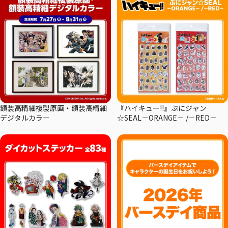
額装高精細複製原画・額装高精細
『ハイキュー!!』ぷにジャン
デジタルカラー
☆SEAL－ORANGE－ /－RED－