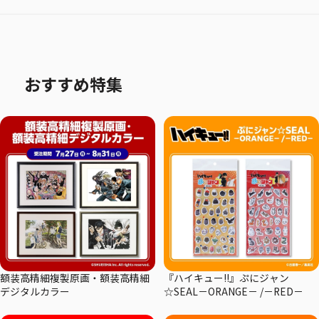
おすすめ特集
額装高精細複製原画・額装高精細
『ハイキュー!!』ぷにジャン
デジタルカラー
☆SEAL－ORANGE－ /－RED－