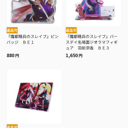
返品可
返品可
『魔都精兵のスレイブ』ピン
『魔都精兵のスレイブ』バー
バッジ ＢＥ１
スデイ名場面ジオラマフィギ
ュア 羽前京香 ＢＥ３
880
1,650
円
円
返品可