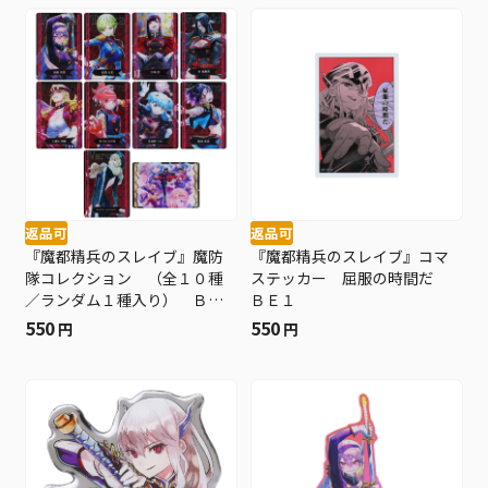
返品可
返品可
『魔都精兵のスレイブ』魔防
『魔都精兵のスレイブ』コマ
隊コレクション （全１０種
ステッカー 屈服の時間だ
／ランダム１種入り） ＢＥ
ＢＥ１
１
550
550
円
円