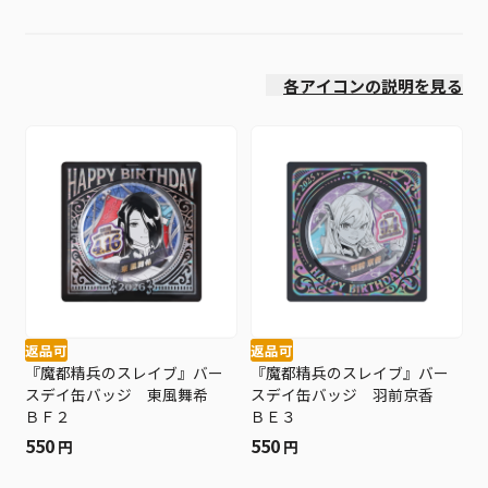
価格(安い順)
各アイコンの説明を見る
返品可
返品可
『魔都精兵のスレイブ』バー
『魔都精兵のスレイブ』バー
スデイ缶バッジ 東風舞希
スデイ缶バッジ 羽前京香
ＢＦ２
ＢＥ３
550
550
円
円