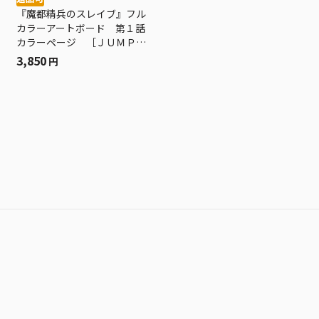
『魔都精兵のスレイブ』フル
カラーアートボード 第１話
カラーページ ［ＪＵＭＰ
ＡＲＴ ＢＯＡＲＤ ＧＡＬ
3,850
円
ＬＥＲＹ］ ＢＥ４