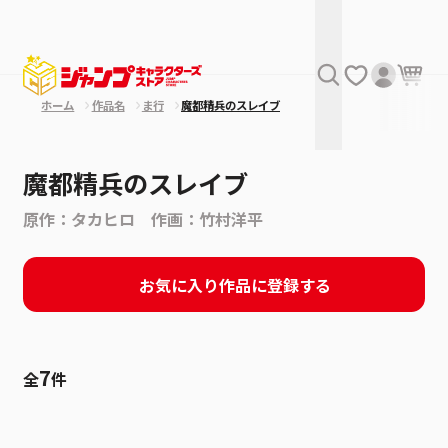
ホーム
作品名
ま行
魔都精兵のスレイブ
魔都精兵のスレイブ
原作：タカヒロ 作画：竹村洋平
お気に入り作品に登録する
7
全
件
絞り込み