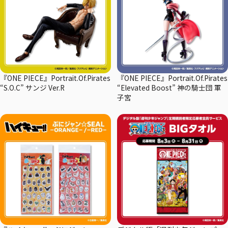
『ONE PIECE』Portrait.Of.Pirates
『ONE PIECE』Portrait.Of.Pirates
“S.O.C” サンジ Ver.R
“Elevated Boost” 神の騎士団 軍
子宮