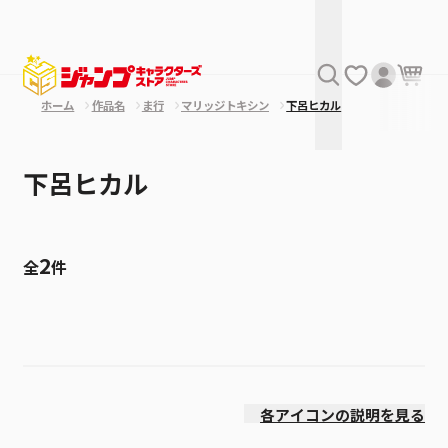
ホーム
作品名
ま行
マリッジトキシン
下呂ヒカル
下呂ヒカル
2
全
件
絞り込み
発売日
各アイコンの説明を見る