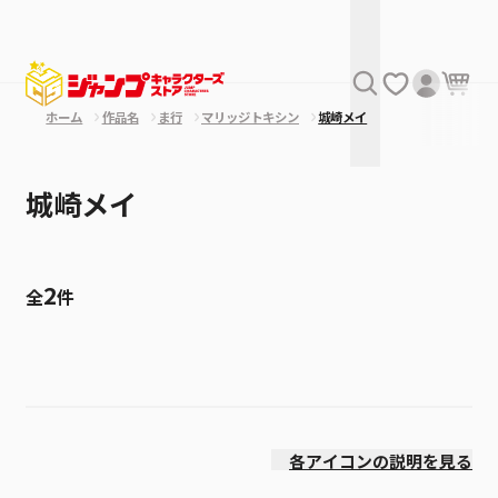
ホーム
作品名
ま行
マリッジトキシン
城崎メイ
城崎メイ
2
全
件
絞り込み
発売日
各アイコンの説明を見る