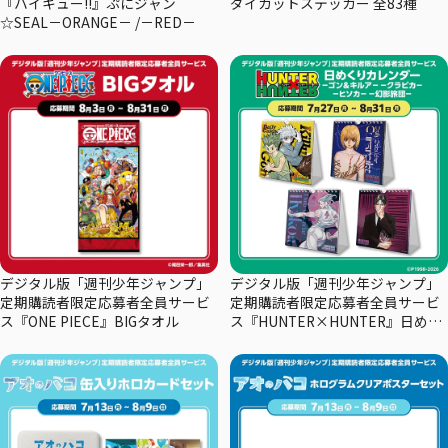
『ハイキュー!!』ぷにジャン
ダイカットステッカー 全83種
☆SEAL－ORANGE－ /－RED－
デジタル版「週刊少年ジャンプ」
デジタル版「週刊少年ジャンプ」
定期購読者限定応募者全員サービ
定期購読者限定応募者全員サービ
ス『ONE PIECE』BIGタオル
ス『HUNTER×HUNTER』日めく
りカレンダー