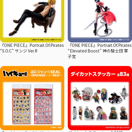
『ONE PIECE』Portrait.Of.Pirates
『ONE PIECE』Portrait.Of.Pirates
“S.O.C” サンジ Ver.R
“Elevated Boost” 神の騎士団 軍
子宮