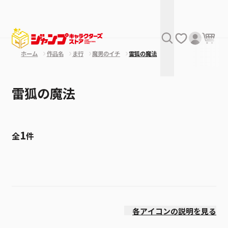
ホーム
作品名
ま行
魔男のイチ
雷狐の魔法
雷狐の魔法
1
全
件
絞り込み
発売日
各アイコンの説明を見る