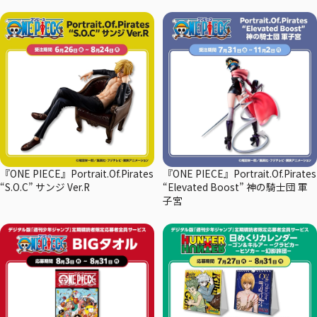
『ONE PIECE』Portrait.Of.Pirates
『ONE PIECE』Portrait.Of.Pirates
“S.O.C” サンジ Ver.R
“Elevated Boost” 神の騎士団 軍
子宮