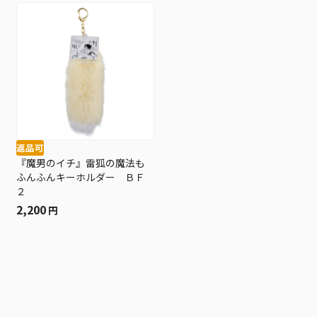
返品可
『魔男のイチ』雷狐の魔法も
ふんふんキーホルダー ＢＦ
２
2,200
円