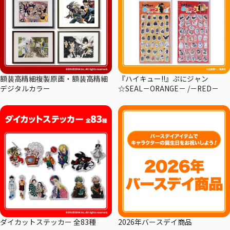
額装高精細複製原画・額装高精細
『ハイキュー!!』ぷにジャン
デジタルカラー
☆SEAL－ORANGE－ /－RED－
ダイカットステッカー 全83種
2026年バースデイ商品