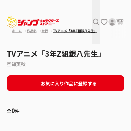
ホーム
作品名
た行
TVアニメ「3年Z組銀八先生」
TVアニメ「3年Z組銀八先生」
空知英秋
お気に入り作品に登録する
0
全
件
絞り込み