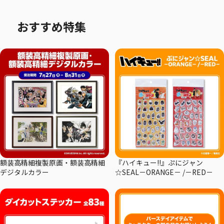
おすすめ特集
額装高精細複製原画・額装高精細
『ハイキュー!!』ぷにジャン
デジタルカラー
☆SEAL－ORANGE－ /－RED－