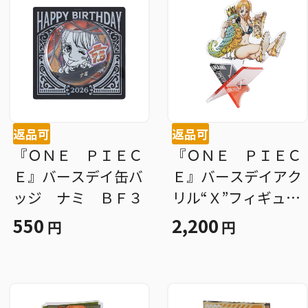
返品可
返品可
『ＯＮＥ ＰＩＥＣ
『ＯＮＥ ＰＩＥＣ
Ｅ』バースデイ缶バ
Ｅ』バースデイアク
ッジ ナミ ＢＦ３
リル“Ｘ”フィギュア
−ｗｉｔｈ− ナミ
550
2,200
円
円
ＢＦ３