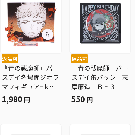
返品可
返品可
『青の祓魔師』バー
『青の祓魔師』バー
スデイ名場面ジオラ
スデイ缶バッジ 志
マフィギュア−ｋｉ
摩廉造 ＢＦ３
ｒａｔ☆− （箔入
1,980
550
円
円
りアクリル） 志摩
廉造 ＢＦ３