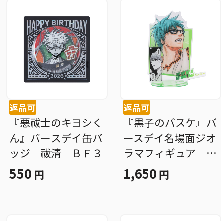
返品可
返品可
『悪祓士のキヨシく
『黒子のバスケ』バ
ん』バースデイ缶バ
ースデイ名場面ジオ
ッジ 祓清 ＢＦ３
ラマフィギュア 緑
間真太郎 ＢＦ３
550
1,650
円
円