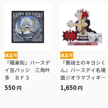
返品可
返品可
『極楽街』バースデ
『悪祓士のキヨシく
イ缶バッジ 三角叶
ん』バースデイ名場
多 ＢＦ３
面ジオラマフィギュ
ア 祓清 ＢＦ３
550
1,650
円
円