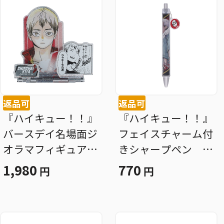
返品可
返品可
『ハイキュー！！』
『ハイキュー！！』
バースデイ名場面ジ
フェイスチャーム付
オラマフィギュア～
きシャープペン 北
ＳＨＩＮＩＮＧ～
信介 ＢＦ３
1,980
770
円
円
北信介 ＢＦ３