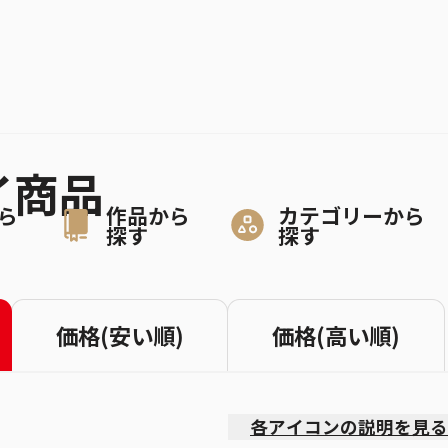
イ商品
ら
作品から
カテゴリーから
探す
探す
価格(安い順)
価格(高い順)
各アイコンの説明を見る