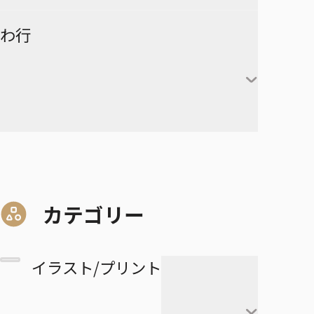
赤葦京治
ド
ヒカルの碁
呪術廻戦
キルア＝ゾルディック
DRAGON BALL
有限世界のアインソフ
ラーメン赤猫
わ行
甘露寺蜜璃
宮侑
PPPPPP
クラピカ
憂国のモリアーティ
ルリドラゴン
伊黒小芭内
宮治
グリーングリーングリーンズ
黒子テツヤ
ひまてん！
レオリオ＝パラディナ
魔都精兵のスレイブ
イチ
憂国のモリアーティ-The
るろうに剣心－明治剣客浪漫
不死川実弥
イト
星海光来
血界戦線 Back 2 Back
火神大我
Remains-
譚・北海道編－
呪術廻戦≡
魔々勇々
虎杖悠仁
デスカラス
悲鳴嶼行冥
ヒソカ＝モロウ
佐久早聖臣
DRAGON BALL Z
孫悟空
血界戦線 Beat 3 Peat
黄瀬涼太
幼稚園WARS
ショーハショーテン！
マリッジトキシン
ワールドトリガー
伏黒恵
道産子ギャルはなまらめんこ
孫悟飯
怪物事変
緑間真太郎
夜桜さんちの大作戦
姫様“拷問”の時間です
ジョジョの奇妙な冒険
家守殿一
マーガレット・別冊マーガレ
ワンパンマン
釘崎野薔薇
い
カテゴリー
ベジータ
恋人以上友人未満
青峰大輝
ット
ファントムバスターズ
JOJO magazine
美野妃眞理
ONE PIECE
乙骨憂太
トランクス
高校生家族
紫原敦
Mr.Clice
イラスト/プリント
ふつうの軽音部
スケルトンダブル
叶穂乃花
五条悟
極楽街
赤司征十郎
MONSTERS
ブラッククローバー