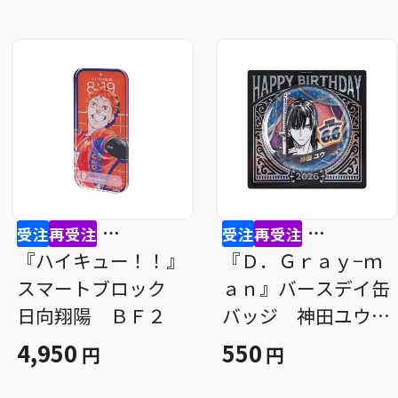
受注
再受注
受注
再受注
⋯
⋯
『ハイキュー！！』
『Ｄ．Ｇｒａｙ−ｍ
スマートブロック
ａｎ』バースデイ缶
日向翔陽 ＢＦ２
バッジ 神田ユウ
ＢＦ２
4,950
550
円
円