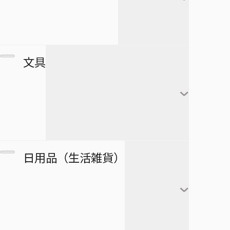
すすめ！ジャンプへっぽこ探検
夏油傑
この音とまれ！
隊！
BLEACH
家入硝子
モンキー・Ｄ・ルフィ
ゴーストフィクサーズ
SPY×FAMILY
複製原画
文具
ロロノア・ゾロ
ゴールデンカムイ
正反対な君と僕
ポストカード
ナミ
接客無双
ポスター
放課後の王子様
黒崎一護
ウソップ
戦奏教室
ブロマイド
放課後ひみつクラブ
朽木ルキア
サンジ
ノート
双星の陰陽師
日用品（生活雑貨）
複製原稿
忘却バッテリー
石田雨竜
トニートニー・チョッ
メモ帳
総理倶楽部
パー
カード
冒険王ビィト
阿散井恋次
ぬりえ
続テルマエ・ロマエ
ニコ・ロビン
アートコースター
僕とロボコ
日番谷冬獅郎