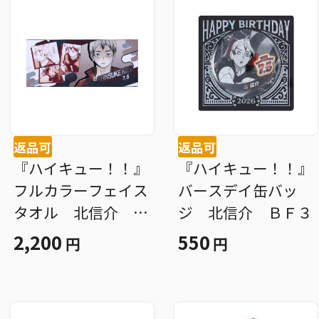
返品可
返品可
『ハイキュー！！』
『ハイキュー！！』
フルカラーフェイス
バースデイ缶バッ
タオル 北信介 Ｂ
ジ 北信介 ＢＦ３
Ｆ３
2,200
550
円
円