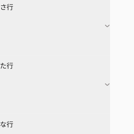
怪獣８号
さ行
カグラバチ
あかね噺
鹿野千夏
猪股大喜
蝶野雛
最強の詩
た行
片翼のミケランジェロ
六平千鉱
サチ録～サチの黙示録～
アスミカケル
阿良川あかね（桜咲朱
かぐや様は告らせたい～天才
漣伯理
音）
SAKAMOTO DAYS
あやかしトライアングル
たちの恋愛頭脳戦～
阿良川ひかる（高良木
暗号学園のいろは
家庭教師ヒットマンREBORN!
ひかる）
ダークギャザリング
な行
アンデッドアンラック
彼方のアストラ