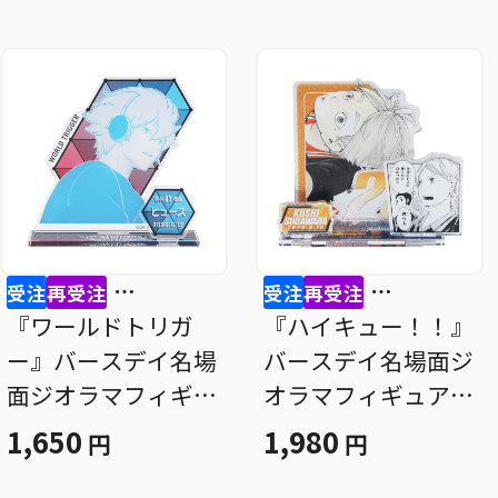
受注
再受注
受注
再受注
⋯
⋯
『ワールドトリガ
『ハイキュー！！』
ー』バースデイ名場
バースデイ名場面ジ
面ジオラマフィギュ
オラマフィギュア～
ア ヒュース ＢＦ
ＳＨＩＮＩＮＧ～
1,650
1,980
円
円
２
菅原孝支 ＢＦ２