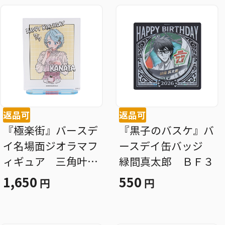
返品可
返品可
『極楽街』バースデ
『黒子のバスケ』バ
イ名場面ジオラマフ
ースデイ缶バッジ
ィギュア 三角叶
緑間真太郎 ＢＦ３
多 ＢＦ３
1,650
550
円
円