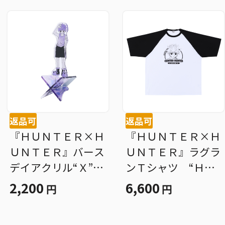
返品可
返品可
『ＨＵＮＴＥＲ×Ｈ
『ＨＵＮＴＥＲ×Ｈ
ＵＮＴＥＲ』バース
ＵＮＴＥＲ』ラグラ
デイアクリル“Ｘ”フ
ンＴシャツ “ＨＥ
ィギュア−ｗｉｔｈ
ＲＯＥＳ” キルア
2,200
6,600
円
円
− キルア＝ゾルデ
＝ゾルディック Ｂ
ィック ＢＦ３
Ｆ３