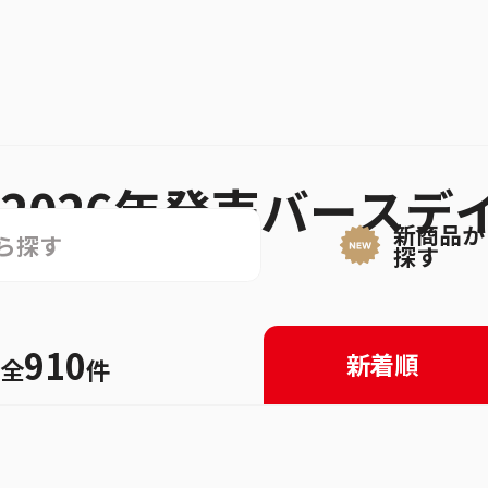
2026年発売バースデ
新商品か
探す
910
新着順
全
件