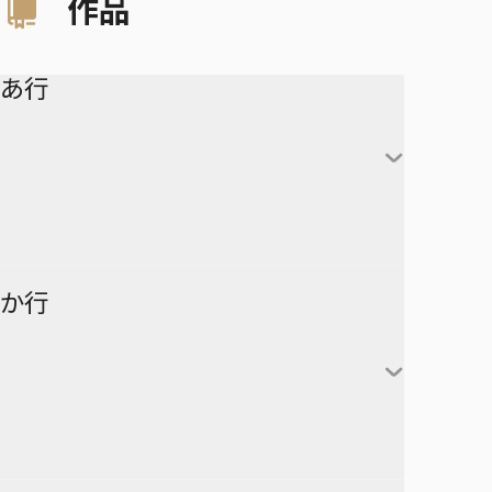
作品
あ行
アイシールド21
か行
青の祓魔師
アオのハコ