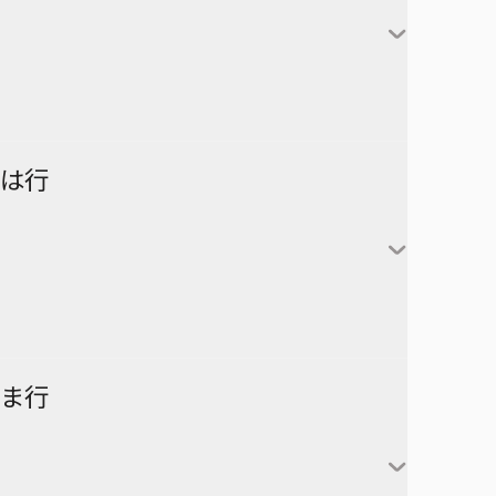
対世界用魔法少女つばめ
一ノ瀬家の大罪
株式会社マジルミエ
さむわんへるつ
坂本太郎
タコピーの原罪
ウィッチウォッチ
鴨乃橋ロンの禁断推理
サンキューピッチ
朝倉シン
ダイヤモンドの功罪
カワイスギクライシス
しのびごと
陸少糖
NICE PRISON
は行
堕天使論
岸辺露伴は動かない
眞霜平助
NARUTO-ナルト-
ダンダダン
気になるあの子はカエル好き
勢羽夏生
悪祓士のキヨシくん
乙木守仁
チェンソーマン
鬼滅の刃
南雲与市
若月ニコ
シバつき物件
ヨダカ（野月ユウ）
超巡！超条先輩
ハイキュー!!
ま行
大佛
風祭監志
ジャンプスクエア
向日アオイ
ツーオンアイス
逃げ上手の若君
うずまきナルト
神々廻
真神圭護
週刊少年ジャンプ
エクソシストを堕とせない
D.Gray-man
祓清
うちはサスケ