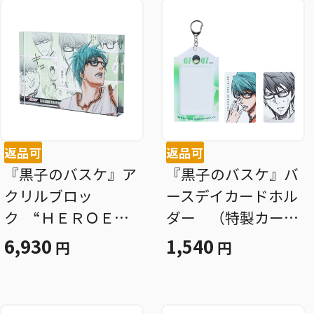
返品可
返品可
『黒子のバスケ』ア
『黒子のバスケ』バ
クリルブロッ
ースデイカードホル
ク “ＨＥＲＯＥ
ダー （特製カード
Ｓ” 緑間真太郎
２枚付き） 緑間真
6,930
1,540
円
円
ＢＦ３
太郎 ＢＦ３