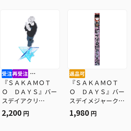
受注
再受注
返品可
⋯
『ＳＡＫＡＭＯＴ
『ＳＡＫＡＭＯＴ
Ｏ ＤＡＹＳ』バー
Ｏ ＤＡＹＳ』バー
スデイアクリ
スデイメジャークロ
ル“Ｘ”フィギュア
ス 南雲与市 ＢＦ
2,200
1,980
円
円
−ｗｉｔｈ− 朝倉シ
３
ン ＢＦ２