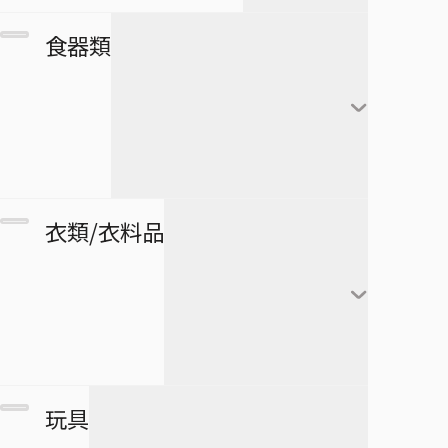
カレンダー
フランキー
アートボード
団扇・扇子
市丸ギン
食器類
シール・ステッカー
ブルック
タペストリー
傘
ウルキオラ・シファー
下敷き
ジンベエ
その他
バッグ
グリムジョー・ジャガ
僕のヒーローアカデミア
ロボコ
クリアファイル
ージャック
財布
ペンケース
湯のみ
衣類/衣料品
パスケース
ペン
グラス・ジョッキ
医療救急品・健康機器
テープ
マグカップ
BORUTO -NARUTO NEXT
緑谷出久
衛生品
GENERATIONS-
消しゴム
箸
爆豪勝己
マグネット
リストバンド
玩具
スケジュール帳
皿
麗日お茶子