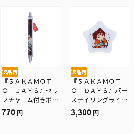
返品可
返品可
『ＳＡＫＡＭＯＴ
『ＳＡＫＡＭＯＴ
Ｏ ＤＡＹＳ』セリ
Ｏ ＤＡＹＳ』バー
フチャーム付きボー
スデイリングライ
ルペン 南雲与市
ト 南雲与市 ＢＦ
770
3,300
円
円
ＢＦ３
３