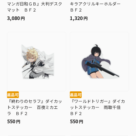
マンガ日和ＧＢ』大判デスク
キラアクリルキーホルダー
マット ＢＦ２
ＢＦ２
3,080
1,320
円
円
返品可
返品可
『終わりのセラフ』ダイカッ
『ワールドトリガー』ダイカ
トステッカー 百夜ミカエ
ットステッカー 雨取千佳
ラ ＢＦ２
ＢＦ２
550
550
円
円