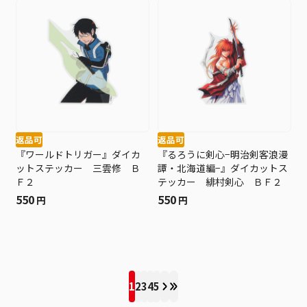
返品可
返品可
『ワールドトリガー』ダイカ
『るろうに剣心−明治剣客浪漫
ットステッカー 三雲修 Ｂ
譚・北海道編−』ダイカットス
Ｆ２
テッカー 緋村剣心 ＢＦ２
550
550
円
円
1
2
3
4
5