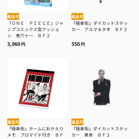
返品可
返品可
『ＯＮＥ ＰＩＥＣＥ』ジャ
『極楽街』ダイカットステッ
ンプコミックス型クッショ
カー アルマ＆タオ ＢＦ２
ン 巻六十一 ＢＦ２
3,960
550
円
円
返品可
返品可
『極楽街』ホームにおかえり
『極楽街』ダイカットステッ
メモ ブロマイド付き ＢＦ
カー 黄泉 ＢＦ２