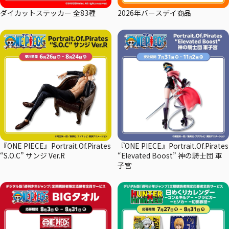
ダイカットステッカー 全83種
2026年バースデイ商品
『ONE PIECE』Portrait.Of.Pirates
『ONE PIECE』Portrait.Of.Pirates
“S.O.C” サンジ Ver.R
“Elevated Boost” 神の騎士団 軍
子宮