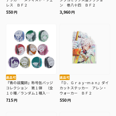
レス ＢＦ２
ン 巻八十四 ＢＦ２
550
3,960
円
円
返品可
返品可
『青の祓魔師』称号缶バッジ
『Ｄ．Ｇｒａｙ−ｍａｎ』ダイ
コレクション 第１弾 （全
カットステッカー アレン・
１０種／ランダム１種入
ウォーカー ＢＦ２
り） ＢＦ２
715
550
円
円