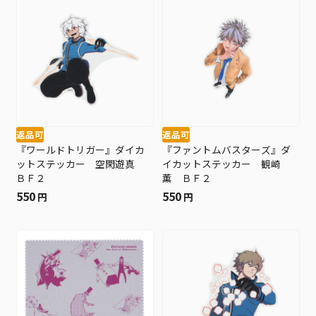
返品可
返品可
『ワールドトリガー』ダイカ
『ファントムバスターズ』ダ
ットステッカー 空閑遊真
イカットステッカー 観崎
ＢＦ２
薫 ＢＦ２
550
550
円
円