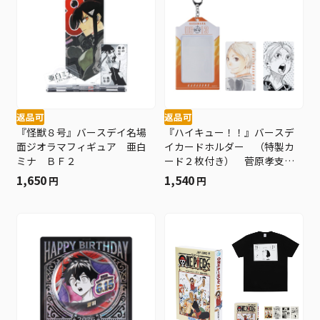
返品可
返品可
『怪獣８号』バースデイ名場
『ハイキュー！！』バースデ
面ジオラマフィギュア 亜白
イカードホルダー （特製カ
ミナ ＢＦ２
ード２枚付き） 菅原孝支
ＢＦ２
1,650
1,540
円
円