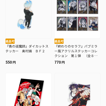
返品可
返品可
『青の祓魔師』ダイカットス
『終わりのセラフ』パブミラ
テッカー 奥村燐 ＢＦ２
ー風アクリルステッカーコレ
クション 第１弾 （全８種
／ランダム１種入り） ＢＦ
550
770
円
円
２