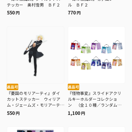
テッカー 奥村雪男 ＢＦ２
ル ＢＦ２
550
770
円
円
返品可
返品可
『憂国のモリアーティ』ダイ
『怪物事変』スライドアクリ
カットステッカー ウィリア
ルキーホルダーコレクショ
ム・ジェームズ・モリアーテ
ン （全１０種／ランダム１
ィ （ＪＣ２０巻カバーイラ
種入り） ＢＦ２
550
1,100
円
円
スト） ＢＦ２