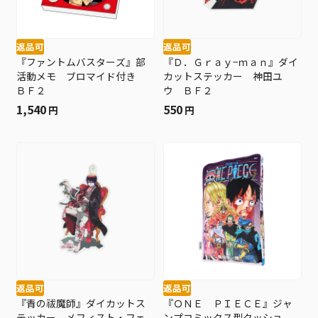
返品可
返品可
『ファントムバスターズ』部
『Ｄ．Ｇｒａｙ−ｍａｎ』ダイ
活動メモ ブロマイド付き
カットステッカー 神田ユ
ＢＦ２
ウ ＢＦ２
1,540
550
円
円
返品可
返品可
『青の祓魔師』ダイカットス
『ＯＮＥ ＰＩＥＣＥ』ジャ
テッカー メフィスト・フェ
ンプコミックス型クッショ