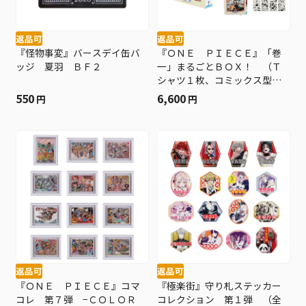
返品可
返品可
『怪物事変』バースデイ缶バ
『ＯＮＥ ＰＩＥＣＥ』「巻
ッジ 夏羽 ＢＦ２
一」まるごとＢＯＸ！ （Ｔ
シャツ１枚、コミックス型ポ
ーチ１個、名場面ステッカー
550
6,600
円
円
シート８枚入り／特製箱付
き） ＢＤ３−ＰＰＩ
返品可
返品可
『ＯＮＥ ＰＩＥＣＥ』コマ
『極楽街』守り札ステッカー
コレ 第７弾 −ＣＯＬＯＲ
コレクション 第１弾 （全