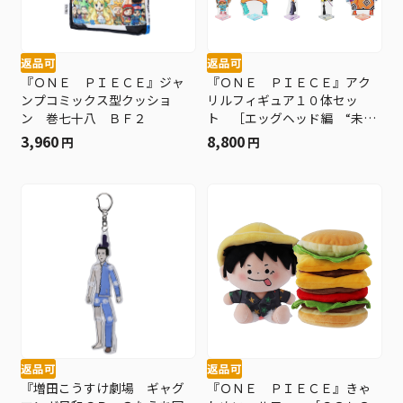
返品可
返品可
『ＯＮＥ ＰＩＥＣＥ』ジャ
『ＯＮＥ ＰＩＥＣＥ』アク
ンプコミックス型クッショ
リルフィギュア１０体セッ
ン 巻七十八 ＢＦ２
ト ［エッグヘッド編 “未来
服”Ｖｅｒ．］ ＢＤ４−ＰＰ
3,960
8,800
円
円
Ｉ
返品可
返品可
『増田こうすけ劇場 ギャグ
『ＯＮＥ ＰＩＥＣＥ』きゃ