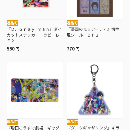
返品可
返品可
『Ｄ．Ｇｒａｙ−ｍａｎ』ダイ
『憂国のモリアーティ』切手
カットステッカー ラビ Ｂ
風シール ＢＦ２
Ｆ２
550
770
円
円
返品可
返品可
『増田こうすけ劇場 ギャグ
『ダークギャザリング』キラ