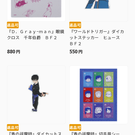
返品可
返品可
『Ｄ．Ｇｒａｙ−ｍａｎ』眼鏡
『ワールドトリガー』ダイカ
クロス 千年伯爵 ＢＦ２
ットステッカー ヒュース
ＢＦ２
880
550
円
円
返品可
返品可
『青の祓魔師』ダイカットス
『青の祓魔師』切手風シー