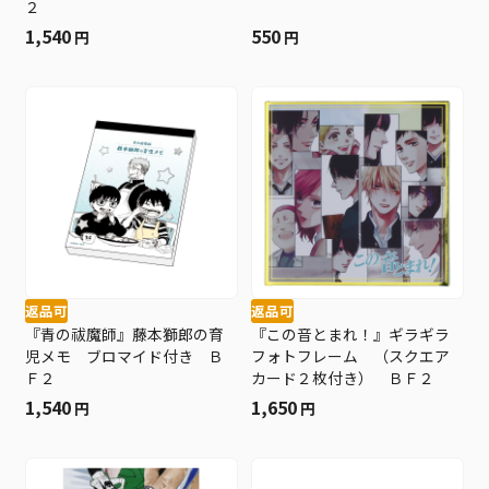
２
1,540
550
円
円
返品可
返品可
『青の祓魔師』藤本獅郎の育
『この音とまれ！』ギラギラ
児メモ ブロマイド付き Ｂ
フォトフレーム （スクエア
Ｆ２
カード２枚付き） ＢＦ２
1,540
1,650
円
円