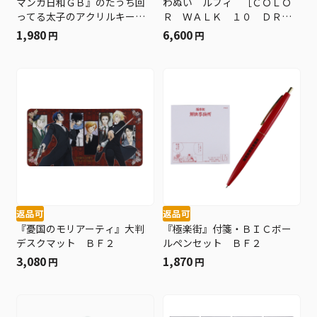
マンガ日和ＧＢ』のたうち回
わぬい ルフィ ［ＣＯＬＯ
ってる太子のアクリルキーホ
Ｒ ＷＡＬＫ １０ ＤＲＡ
ルダー ＢＦ２
ＧＯＮ ＶＥＲ．］ ＢＤ２
1,980
6,600
円
円
−ＰＰＩ
返品可
返品可
『憂国のモリアーティ』大判
『極楽街』付箋・ＢＩＣボー
デスクマット ＢＦ２
ルペンセット ＢＦ２
3,080
1,870
円
円