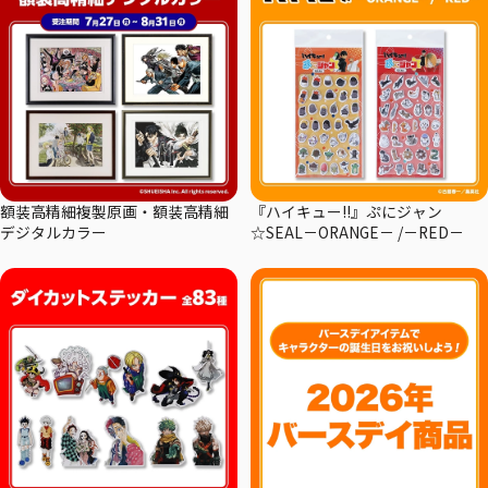
額装高精細複製原画・額装高精細
『ハイキュー!!』ぷにジャン
デジタルカラー
☆SEAL－ORANGE－ /－RED－