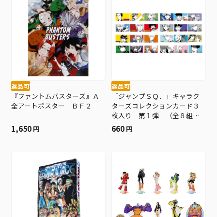
返品可
返品可
『ファントムバスターズ』Ａ
「ジャンプＳＱ．」キャラク
全アートポスター ＢＦ２
ターズコレクションカード３
枚入り 第１弾 （全８組／
ランダム１組入り） ＢＦ２
1,650
660
円
円