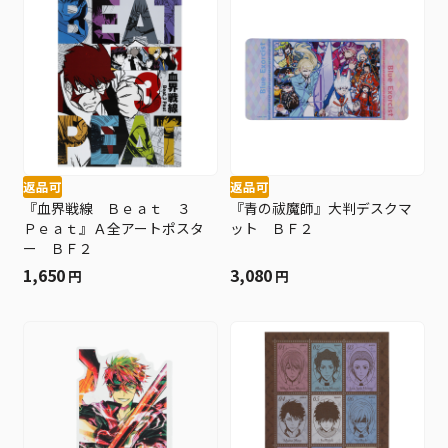
返品可
返品可
『血界戦線 Ｂｅａｔ ３
『青の祓魔師』大判デスクマ
Ｐｅａｔ』Ａ全アートポスタ
ット ＢＦ２
ー ＢＦ２
1,650
3,080
円
円