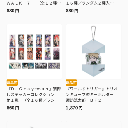
ＷＡＬＫ ７− （全１２種／
１６種／ランダム２種入
ランダム１種入り） ＢＦ２
り） ＢＦ２
880
880
円
円
返品可
返品可
『Ｄ．Ｇｒａｙ−ｍａｎ』箔押
『ワールドトリガー』トリオ
しステッカーコレクション
ンキューブ型キーホルダー
第１弾 （全１６種／ランダ
諏訪洸太郎 ＢＦ２
ム２種入り） ＢＦ２
660
1,870
円
円