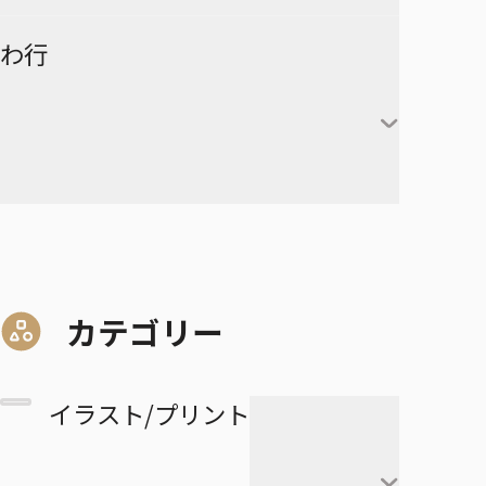
赤葦京治
ド
ヒカルの碁
呪術廻戦
キルア＝ゾルディック
DRAGON BALL
有限世界のアインソフ
ラーメン赤猫
わ行
甘露寺蜜璃
宮侑
PPPPPP
クラピカ
憂国のモリアーティ
ルリドラゴン
伊黒小芭内
宮治
グリーングリーングリーンズ
黒子テツヤ
ひまてん！
レオリオ＝パラディナ
魔都精兵のスレイブ
イチ
憂国のモリアーティ-The
るろうに剣心－明治剣客浪漫
不死川実弥
イト
星海光来
血界戦線 Back 2 Back
火神大我
Remains-
譚・北海道編－
呪術廻戦≡
魔々勇々
虎杖悠仁
デスカラス
悲鳴嶼行冥
ヒソカ＝モロウ
佐久早聖臣
DRAGON BALL Z
孫悟空
血界戦線 Beat 3 Peat
黄瀬涼太
幼稚園WARS
ショーハショーテン！
マリッジトキシン
ワールドトリガー
伏黒恵
道産子ギャルはなまらめんこ
孫悟飯
怪物事変
緑間真太郎
夜桜さんちの大作戦
姫様“拷問”の時間です
ジョジョの奇妙な冒険
家守殿一
マーガレット・別冊マーガレ
ワンパンマン
釘崎野薔薇
い
カテゴリー
ベジータ
恋人以上友人未満
青峰大輝
ット
ファントムバスターズ
JOJO magazine
美野妃眞理
ONE PIECE
乙骨憂太
トランクス
高校生家族
紫原敦
Mr.Clice
イラスト/プリント
ふつうの軽音部
スケルトンダブル
叶穂乃花
五条悟
極楽街
赤司征十郎
MONSTERS
ブラッククローバー