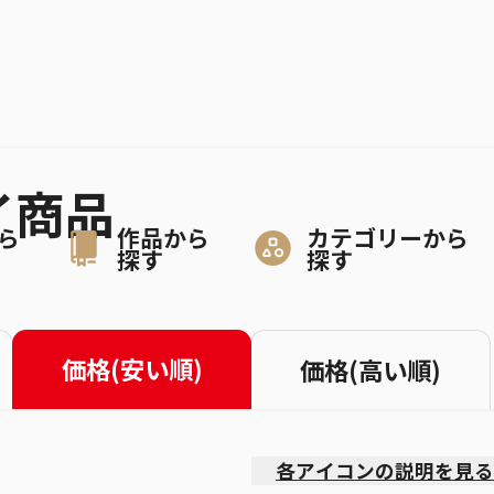
イ商品
ら
作品から
カテゴリーから
探す
探す
価格(安い順)
価格(高い順)
各アイコンの説明を見る