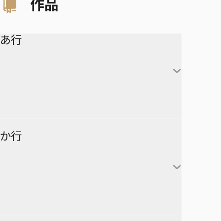
作品
あ行
アイシールド21
か行
青の祓魔師
アオのハコ