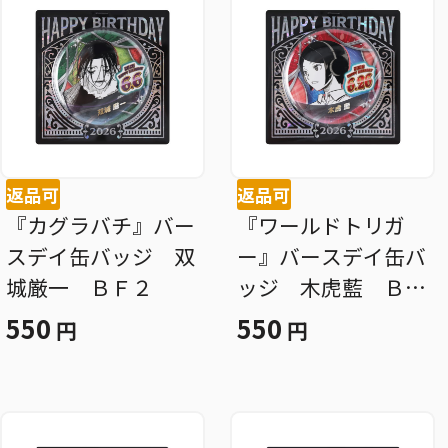
返品可
返品可
『カグラバチ』バー
『ワールドトリガ
スデイ缶バッジ 双
ー』バースデイ缶バ
城厳一 ＢＦ２
ッジ 木虎藍 ＢＦ
２
550
550
円
円