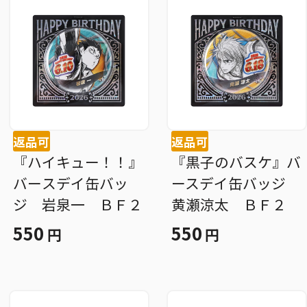
返品可
返品可
『ハイキュー！！』
『黒子のバスケ』バ
バースデイ缶バッ
ースデイ缶バッジ
ジ 岩泉一 ＢＦ２
黄瀬涼太 ＢＦ２
550
550
円
円