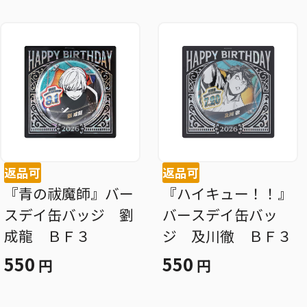
返品可
返品可
『青の祓魔師』バー
『ハイキュー！！』
スデイ缶バッジ 劉
バースデイ缶バッ
成龍 ＢＦ３
ジ 及川徹 ＢＦ３
550
550
円
円