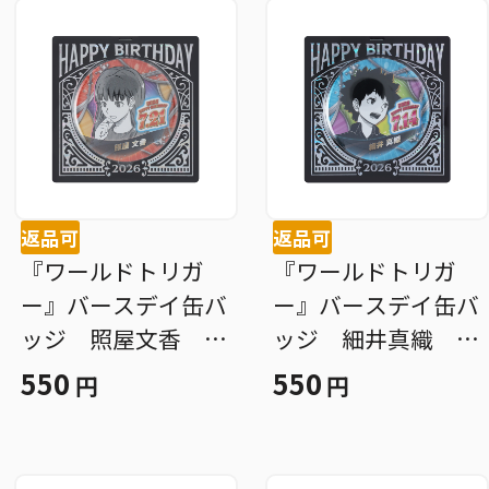
返品可
返品可
『ワールドトリガ
『ワールドトリガ
ー』バースデイ缶バ
ー』バースデイ缶バ
ッジ 照屋文香 Ｂ
ッジ 細井真織 Ｂ
Ｆ３
Ｆ３
550
550
円
円