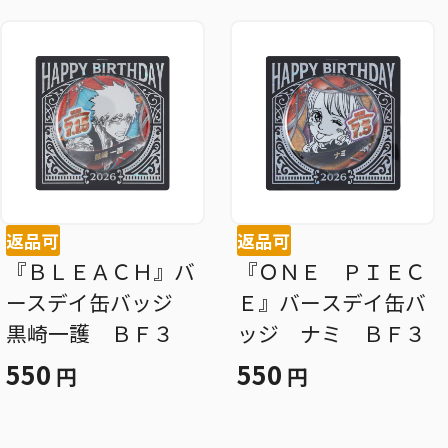
返品可
返品可
『ＢＬＥＡＣＨ』バ
『ＯＮＥ ＰＩＥＣ
ースデイ缶バッジ
Ｅ』バースデイ缶バ
黒崎一護 ＢＦ３
ッジ ナミ ＢＦ３
550
550
円
円