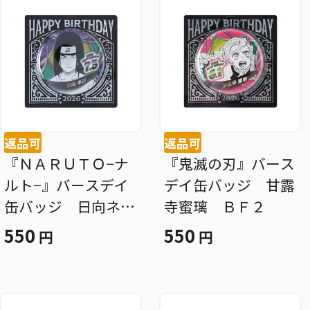
返品可
返品可
『ＮＡＲＵＴＯ−ナ
『鬼滅の刃』バース
ルト−』バースデイ
デイ缶バッジ 甘露
缶バッジ 日向ネ
寺蜜璃 ＢＦ２
ジ ＢＦ３
550
550
円
円