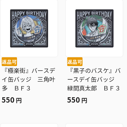
返品可
返品可
『極楽街』バースデ
『黒子のバスケ』バ
イ缶バッジ 三角叶
ースデイ缶バッジ
多 ＢＦ３
緑間真太郎 ＢＦ３
550
550
円
円