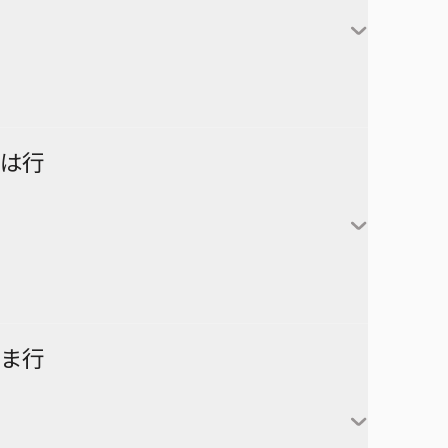
対世界用魔法少女つばめ
一ノ瀬家の大罪
株式会社マジルミエ
さむわんへるつ
坂本太郎
タコピーの原罪
ウィッチウォッチ
鴨乃橋ロンの禁断推理
サンキューピッチ
朝倉シン
ダイヤモンドの功罪
カワイスギクライシス
しのびごと
陸少糖
NICE PRISON
は行
堕天使論
岸辺露伴は動かない
眞霜平助
NARUTO-ナルト-
ダンダダン
気になるあの子はカエル好き
勢羽夏生
悪祓士のキヨシくん
乙木守仁
チェンソーマン
鬼滅の刃
南雲与市
若月ニコ
シバつき物件
ヨダカ（野月ユウ）
超巡！超条先輩
ハイキュー!!
ま行
大佛
風祭監志
ジャンプスクエア
向日アオイ
ツーオンアイス
逃げ上手の若君
うずまきナルト
神々廻
真神圭護
週刊少年ジャンプ
エクソシストを堕とせない
D.Gray-man
祓清
うちはサスケ