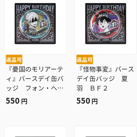
返品可
返品可
『憂国のモリアーテ
『怪物事変』バース
ィ』バースデイ缶バ
デイ缶バッジ 夏
ッジ フォン・ヘル
羽 ＢＦ２
ダー ＢＦ２
550
550
円
円