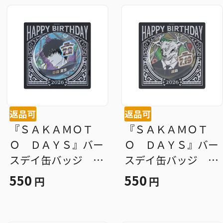
返品可
返品可
『ＳＡＫＡＭＯＴ
『ＳＡＫＡＭＯＴ
Ｏ ＤＡＹＳ』バー
Ｏ ＤＡＹＳ』バー
スデイ缶バッジ 勢
スデイ缶バッジ 鹿
羽夏生 ＢＦ３
島 ＢＦ３
550
550
円
円