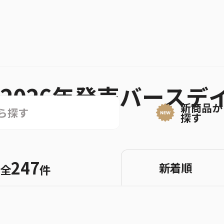
2026年発売バースデ
新商品か
探す
247
新着順
全
件