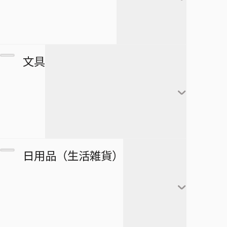
すすめ！ジャンプへっぽこ探検
夏油傑
この音とまれ！
隊！
BLEACH
家入硝子
モンキー・Ｄ・ルフィ
ゴーストフィクサーズ
SPY×FAMILY
複製原画
文具
ロロノア・ゾロ
ゴールデンカムイ
正反対な君と僕
ポストカード
ナミ
接客無双
ポスター
放課後の王子様
黒崎一護
ウソップ
戦奏教室
ブロマイド
放課後ひみつクラブ
朽木ルキア
サンジ
ノート
双星の陰陽師
日用品（生活雑貨）
複製原稿
忘却バッテリー
石田雨竜
トニートニー・チョッ
メモ帳
総理倶楽部
パー
カード
冒険王ビィト
阿散井恋次
ぬりえ
続テルマエ・ロマエ
ニコ・ロビン
アートコースター
僕とロボコ
日番谷冬獅郎