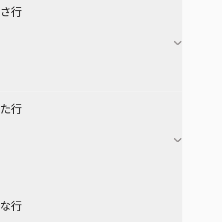
怪獣８号
さ行
カグラバチ
あかね噺
鹿野千夏
猪股大喜
蝶野雛
最強の詩
た行
片翼のミケランジェロ
六平千鉱
サチ録～サチの黙示録～
アスミカケル
阿良川あかね（桜咲朱
かぐや様は告らせたい～天才
漣伯理
音）
SAKAMOTO DAYS
あやかしトライアングル
たちの恋愛頭脳戦～
阿良川ひかる（高良木
暗号学園のいろは
家庭教師ヒットマンREBORN!
ひかる）
ダークギャザリング
な行
アンデッドアンラック
彼方のアストラ