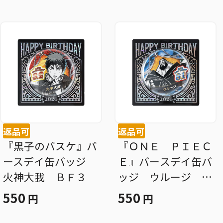
返品可
返品可
『黒子のバスケ』バ
『ＯＮＥ ＰＩＥＣ
ースデイ缶バッジ
Ｅ』バースデイ缶バ
火神大我 ＢＦ３
ッジ ウルージ Ｂ
Ｆ３
550
550
円
円