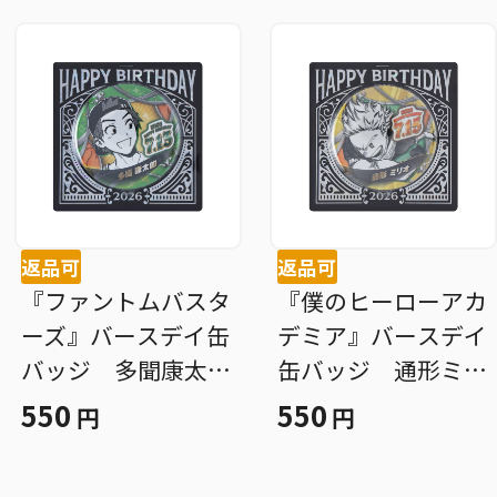
返品可
返品可
『ファントムバスタ
『僕のヒーローアカ
ーズ』バースデイ缶
デミア』バースデイ
バッジ 多聞康太
缶バッジ 通形ミリ
郎 ＢＦ３
オ ＢＦ３
550
550
円
円