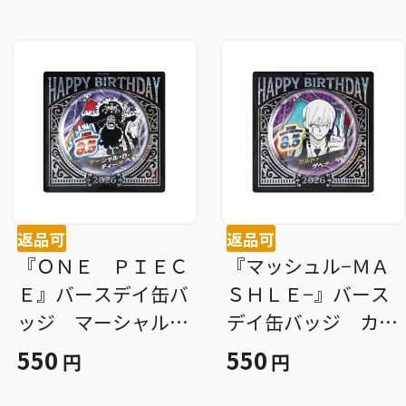
返品可
返品可
『ＯＮＥ ＰＩＥＣ
『マッシュル−ＭＡ
Ｅ』バースデイ缶バ
ＳＨＬＥ−』バース
ッジ マーシャル・
デイ缶バッジ カル
Ｄ・ティーチ ＢＦ
ド・ゲヘナ ＢＦ３
550
550
円
円
３