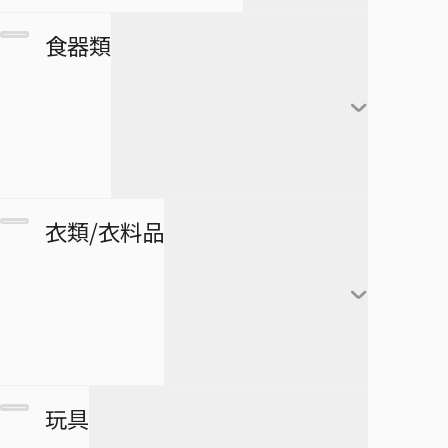
カレンダー
フランキー
アートボード
団扇・扇子
市丸ギン
食器類
シール・ステッカー
ブルック
タペストリー
傘
ウルキオラ・シファー
下敷き
ジンベエ
その他
バッグ
グリムジョー・ジャガ
僕のヒーローアカデミア
ロボコ
クリアファイル
ージャック
財布
ペンケース
湯のみ
衣類/衣料品
パスケース
ペン
グラス・ジョッキ
医療救急品・健康機器
テープ
マグカップ
BORUTO -NARUTO NEXT
緑谷出久
衛生品
GENERATIONS-
消しゴム
箸
爆豪勝己
マグネット
リストバンド
玩具
スケジュール帳
皿
麗日お茶子