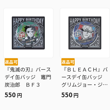
返品可
返品可
『鬼滅の刃』バース
『ＢＬＥＡＣＨ』バ
デイ缶バッジ 竈門
ースデイ缶バッジ
炭治郎 ＢＦ３
グリムジョー・ジャ
ガージャック ＢＦ
550
550
円
円
３