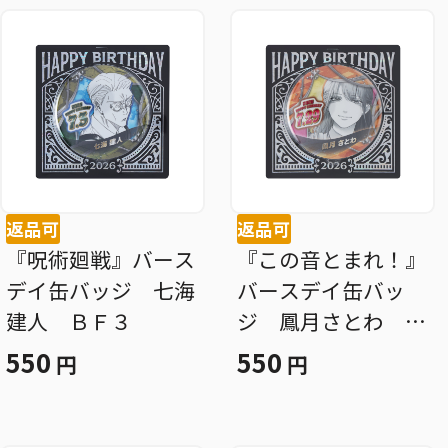
返品可
返品可
『呪術廻戦』バース
『この音とまれ！』
デイ缶バッジ 七海
バースデイ缶バッ
建人 ＢＦ３
ジ 鳳月さとわ Ｂ
Ｆ３
550
550
円
円