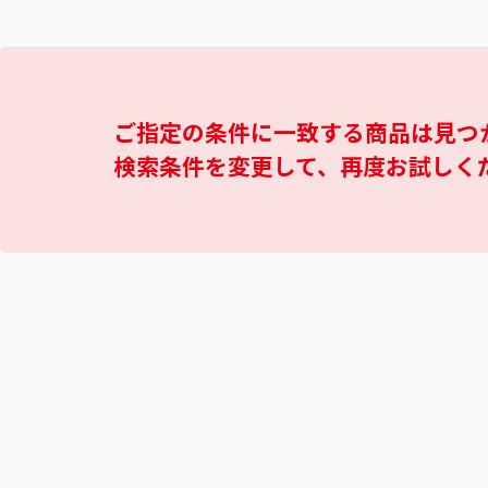
ご指定の条件に一致する商品は見つ
検索条件を変更して、再度お試しく