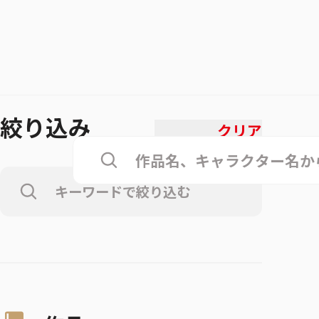
絞り込み
クリア